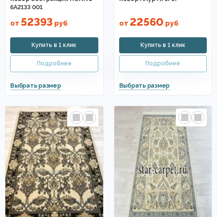
6A2133 001
52393
22560
от
руб
от
руб