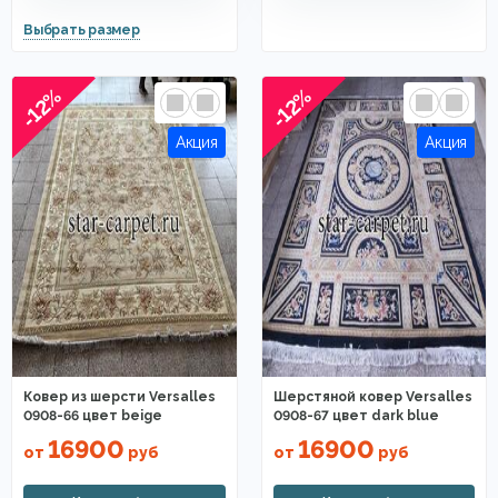
-12%
-12%
Ковер из шерсти Versalles
Шерстяной ковер Versalles
0908-66 цвет beige
0908-67 цвет dark blue
16900
16900
от
руб
от
руб