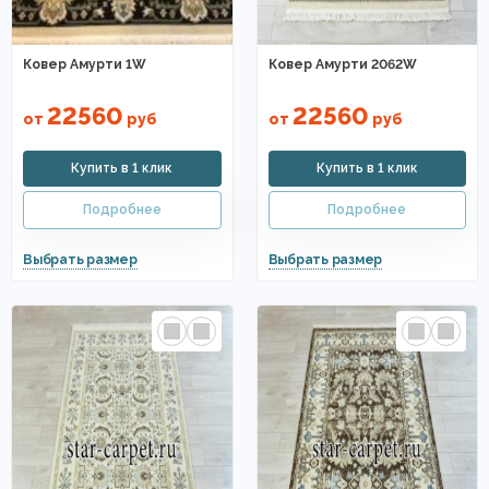
Ковер Амурти 1W
Ковер Амурти 2062W
22560
22560
от
руб
от
руб