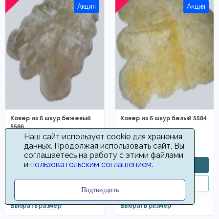
Ковер из 6 шкур бежевый
Ковер из 6 шкур белый 5584
5586
Наш сайт использует cookie для хранения
32400
36000
от
руб
от
руб
данных. Продолжая использовать сайт, Вы
соглашаетесь на работу с этими файлами
и
пользовательским соглашением
.
Подтвердить