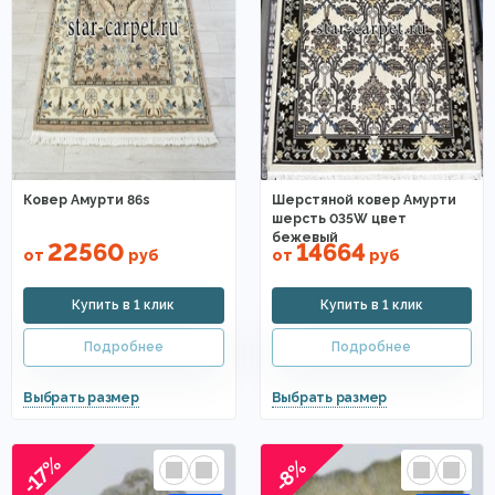
Ковер Амурти 86s
Шерстяной ковер Амурти
шерсть 035W цвет
бежевый
22560
14664
от
руб
от
руб
-17%
-8%