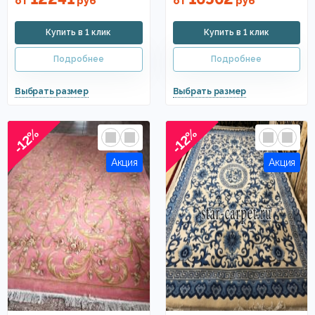
от
руб
от
руб
-12%
-12%