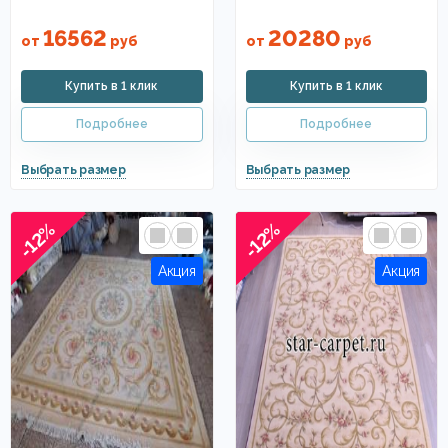
16562
20280
от
руб
от
руб
-12%
-12%