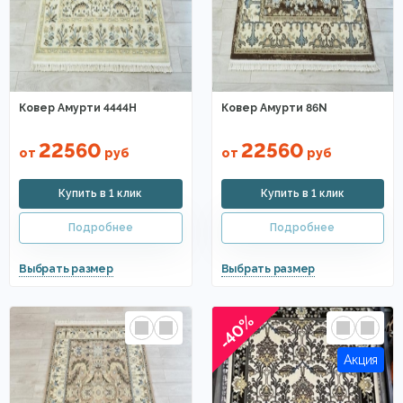
Ковер Амурти 4444Н
Ковер Амурти 86N
22560
22560
от
руб
от
руб
-40%