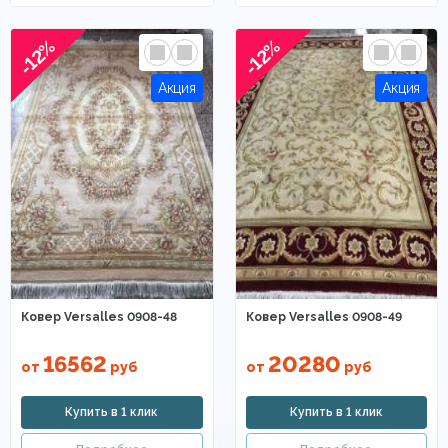
-12%
-12%
Ковер Versalles 0908-48
Ковер Versalles 0908-49
16562
20280
от
руб
от
руб