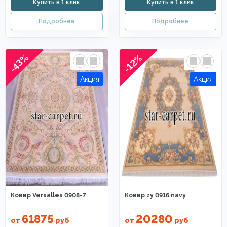
-43%
-12%
Ковер Versalles 0908-7
Ковер zy 0916 navy
61875
20280
от
руб
от
руб