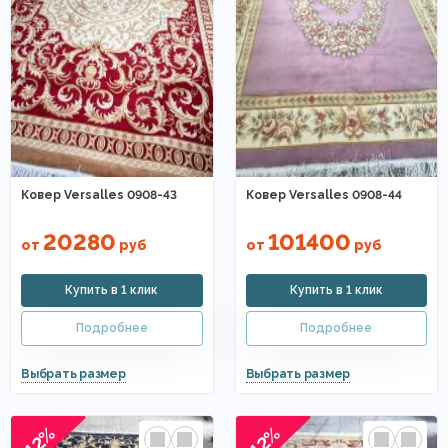
Ковер Versalles 0908-43
Ковер Versalles 0908-44
20280
101400
от
руб
от
руб
-12%
-12%