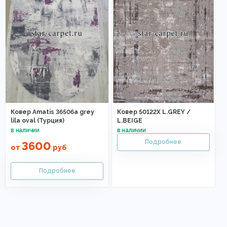
Ковер Amatis 36506a grey
Ковер 50122X L.GREY /
lila oval (Турция)
L.BEIGE
3600
от
руб