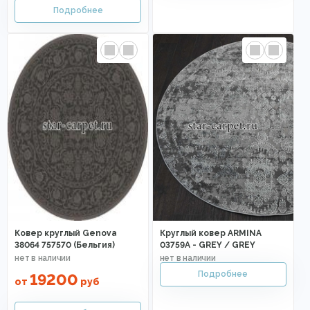
Ковер круглый Genova
Круглый ковер ARMINA
38064 757570 (Бельгия)
03759A - GREY / GREY
19200
от
руб