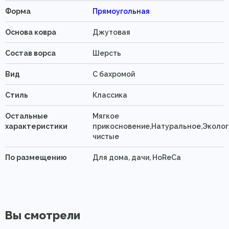
Форма
Прямоугольная
Основа ковра
Джутовая
Состав ворса
Шерсть
Вид
C бахромой
Стиль
Классика
Остальные
Мягкое
характеристики
прикосновение,Натуральное,Эколог
чистые
По размещению
Для дома, дачи, HoReCa
Вы смотрели