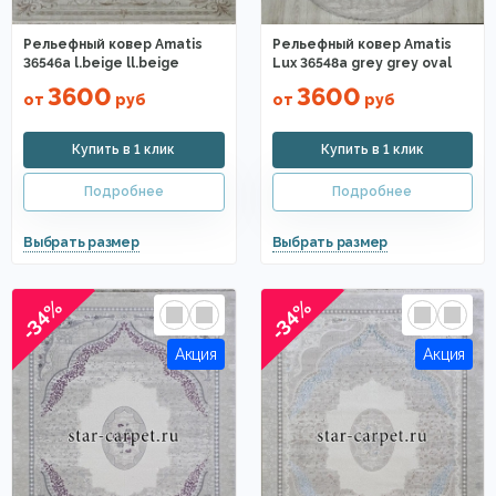
Рельефный ковер Amatis
Рельефный ковер Amatis
36546a l.beige ll.beige
Lux 36548a grey grey oval
3600
3600
от
руб
от
руб
-34%
-34%