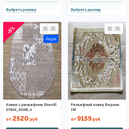
-5%
Ковер с рельефами Shenill
Рельефный ковер Верона
27804_24188_o
1W
2520
9159
от
руб
от
руб