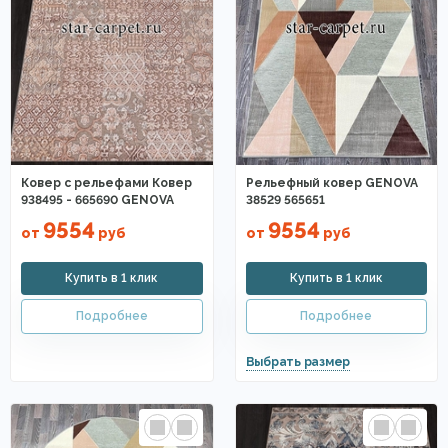
Ковер с рельефами Ковер
Рельефный ковер GENOVA
938495 - 665690 GENOVA
38529 565651
9554
9554
от
руб
от
руб