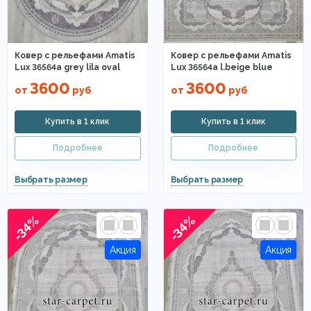
Ковер с рельефами Amatis
Ковер с рельефами Amatis
Lux 36564a grey lila oval
Lux 36564a l.beige blue
3600
3600
от
руб
от
руб
-34%
-34%