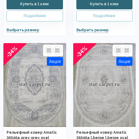
-34%
-34%
Рельефный ковер Amatis
Рельефный ковер Amatis
36546a grey grey oval
36546a l.beige l.beige oval