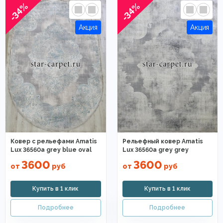
-34%
-34%
Ковер с рельефами Amatis
Рельефный ковер Amatis
Lux 36560a grey blue oval
Lux 36560a grey grey
3600
3600
от
руб
от
руб