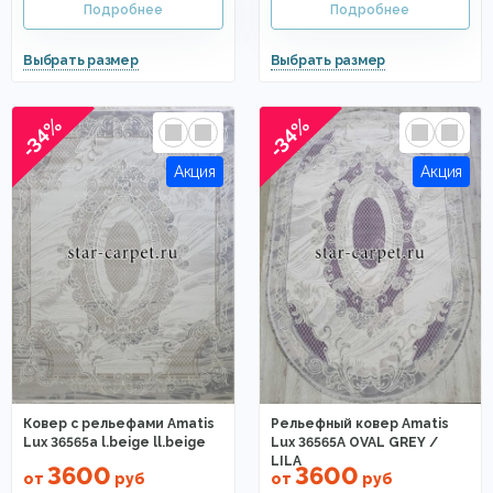
-34%
-34%
Ковер с рельефами Amatis
Рельефный ковер Amatis
Lux 36565a l.beige ll.beige
Lux 36565A OVAL GREY /
LILA
3600
3600
от
руб
от
руб