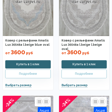
Ковер с рельефами Amatis
Ковер с рельефами Amatis
Lux 36548a l.beige blue oval
Lux 36548a l.beige l.beige
oval
3600
3600
от
руб
от
руб
-34%
-34%