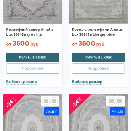
Рельефный ковер Amatis
Ковер с рельефами Amatis
Lux 36548a grey lila
Lux 36548a l.beige blue
3600
3600
от
руб
от
руб
-34%
-34%