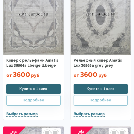
Ковер с рельефами Amatis
Рельефный ковер Amatis
Lux 36564a l.beige ll.beige
Lux 36565a grey grey
3600
3600
от
руб
от
руб