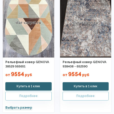
Рельефный ковер GENOVA
Рельефный ковер GENOVA
38529 565651
938408 - 652590
9554
9554
от
руб
от
руб