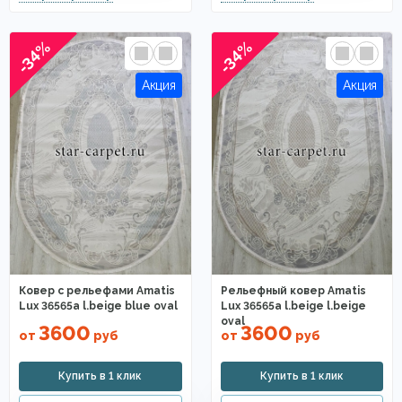
-34%
-34%
Ковер с рельефами Amatis
Рельефный ковер Amatis
Lux 36565a l.beige blue oval
Lux 36565a l.beige l.beige
oval
3600
3600
от
руб
от
руб