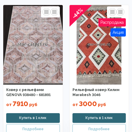
-44%
Ковер с рельефами
Рельефный ковер Килим
GENOVA 938480 - 681891
Marakesh 3046
7910
3000
от
руб
от
руб