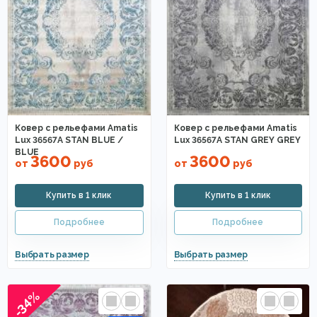
Ковер с рельефами Amatis
Ковер с рельефами Amatis
Lux 36567A STAN BLUE /
Lux 36567A STAN GREY GREY
BLUE
3600
3600
от
руб
от
руб
-34%