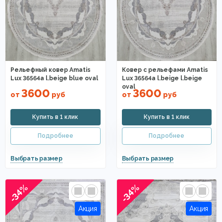
Рельефный ковер Amatis
Ковер с рельефами Amatis
Lux 36564a l.beige blue oval
Lux 36564a l.beige l.beige
oval
3600
3600
от
руб
от
руб
-34%
-34%