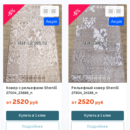
-5%
-5%
Ковер с рельефами Shenill
Рельефный ковер Shenill
27504_23888_n
27804_24188_n
2520
2520
от
руб
от
руб