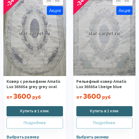
-34%
-34%
Ковер с рельефами Amatis
Рельефный ковер Amatis
Lux 36565a grey grey oval
Lux 36565a l.beige blue
3600
3600
от
руб
от
руб