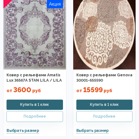
Ковер с рельефами Amatis
Ковер с рельефами Genova
Lux 36567A STAN LILA / LILA
30001-655590
3600
15599
от
руб
от
руб