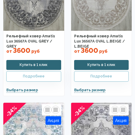
Рельефный ковер Amatis
Рельефный ковер Amatis
Lux 36567A OVAL GREY /
Lux 36567A OVAL L.BEIGE /
GREY
L.BEIGE
3600
3600
от
руб
от
руб
-34%
-34%