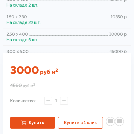
На складе 2 шт.
1.50 x 2.30
10350 р.
На складе 22 шт.
2.50 x 4.00
30000 р.
На складе 6 шт.
3.00 x 5.00
45000 р.
На складе 2 шт.
3000
1.25 x 1.80
6750 р.
2
руб
м
На складе 7 шт.
4560
2
руб
м
Количество:
1
Купить
Купить в 1 клик