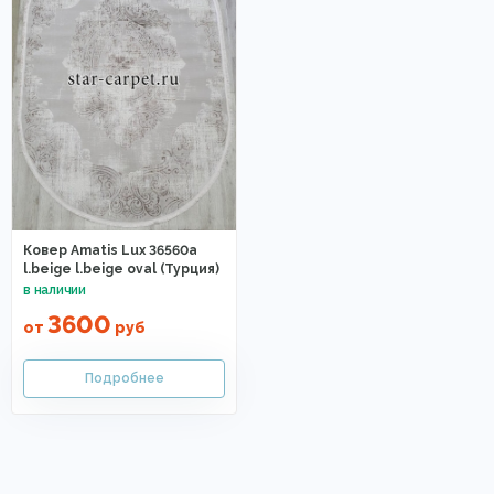
Ковер Amatis Lux 36560a
l.beige l.beige oval (Турция)
3600
от
руб