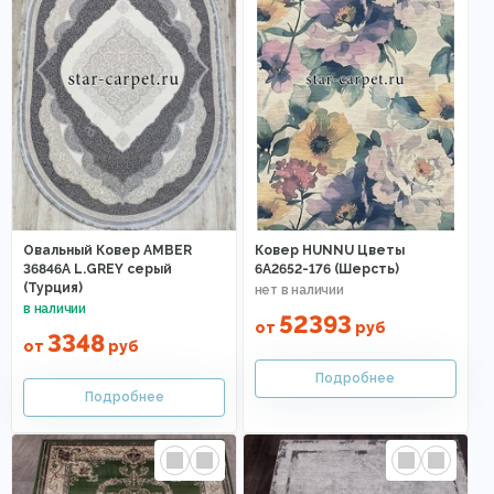
Овальный Ковер AMBER
Ковер HUNNU Цветы
36846A L.GREY серый
6A2652-176 (Шерсть)
(Турция)
52393
от
руб
3348
от
руб