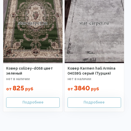
Ковер colizey-d058 цвет
Ковер Karmen hali Armina
зеленый
04038G серый (Турция)
825
3840
от
руб
от
руб