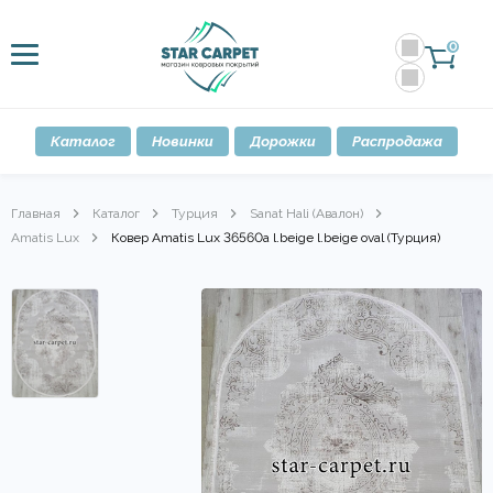
0
Каталог
Новинки
Дорожки
Распродажа
Главная
Каталог
Турция
Sanat Hali (Авалон)
Amatis Lux
Ковер Amatis Lux 36560a l.beige l.beige oval (Турция)