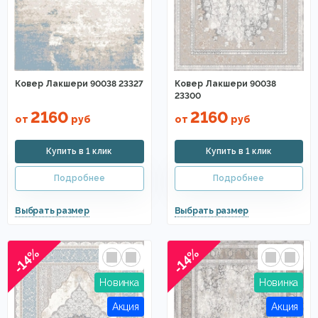
Ковер Лакшери 90038 23327
Ковер Лакшери 90038
23300
2160
2160
от
руб
от
руб
-14%
-14%