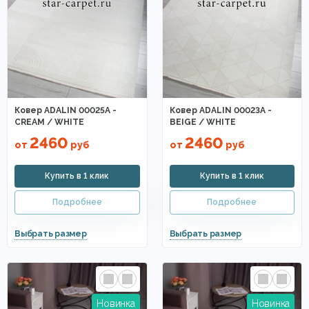
Прямоугольные ковры
Элитные ковры
Сиреневые
Ковры абстракция
Разноцветные ковры
Восточные ковры
Оливковые
Терракотовые ковры
Полушерстяные
Ковер ADALIN 00025A -
Ковер ADALIN 00023A -
CREAM / WHITE
BEIGE / WHITE
Ковры Agnella
Ковры Ragolle
Ковры из хит-сета
2460
2460
от
руб
от
руб
Ковры Osta
Ковры Genova
Ковры Matrix
Art de Vivre
Ковры на стену
В восточном стиле