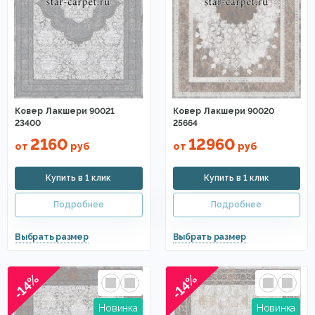
Ковер Лакшери 90021
Ковер Лакшери 90020
23400
25664
2160
12960
от
руб
от
руб
-14%
-14%