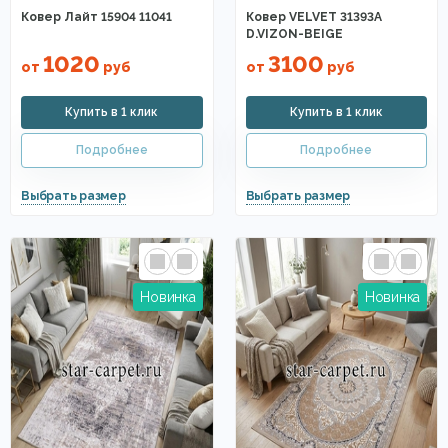
Ковер Лайт 15904 11041
Ковер VELVET 31393A
D.VIZON-BEIGE
1020
3100
от
руб
от
руб