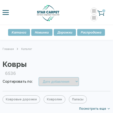
0
Каталог
Новинки
Дорожки
Распродажа
Главная
Каталог
Ковры
6536
Сортировать по:
Ковровые дорожки
Ковролин
Паласы
Посмотреть еще
Овальные ковры
В гостиную
Детские ковры