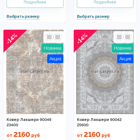
-14%
-14%
Ковер Лакшери 90049
Ковер Лакшери 90042
23400
25600
2160
2160
от
руб
от
руб