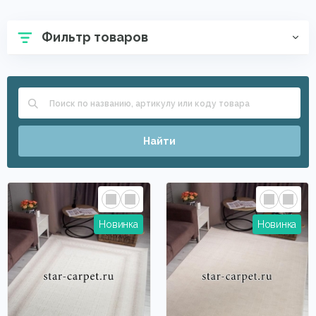
Ковры с длинным ворсом (shaggy)
Недорогие ковры
Фильтр товаров
Шерстяные
Серые ковры
Белые
Турецкие ковры
Ковры в спальню
Бельгийские ковры
Однотонные ковры
Ковры из вискозы
Большие ковры
Найти
Современные ковры
Ковры Меринос
На кухню
Для зала
Круглые ковры
Молдавские
Для прихожей
Бежевые ковры
Циновки
Прикроватные коврики
Зелёные
Китайские
Красные ковры
Синие
Бирюзовые