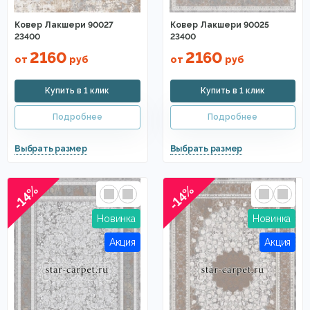
Ковер Лакшери 90027
Ковер Лакшери 90025
23400
23400
2160
2160
от
руб
от
руб
-14%
-14%