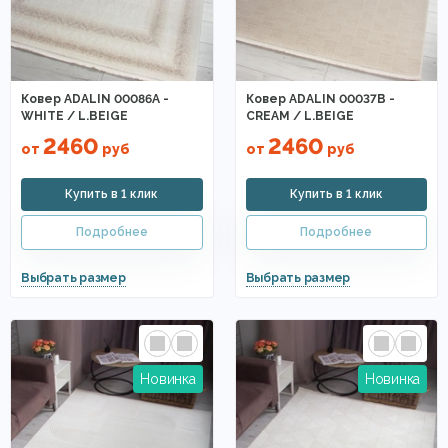
Чёрные ковры
Иранские ковры
Голубые
Квадратные ковры
Коричневые
Дорогие ковры
С дорогой
Для мальчика
Индийские ковры
Ковер ADALIN 00086A -
Ковер ADALIN 00037B -
WHITE / L.BEIGE
CREAM / L.BEIGE
Шелковые
Рельефные ковры
Российские ковры
2460
2460
от
руб
от
руб
Бамбуковые
Ковры из полипропилена
Шкуры коровы на пол
Из полиэстера
Жёлтые ковры
Фиолетовые ковры
Розовые
Белорусские ковры
Бордовые ковры
Для подростков
Оранжевые ковры
Из Польши
Для квартиры
Ковры из акрила
Для детского сада
Из Египта
Из Узбекистана
Классические ковры