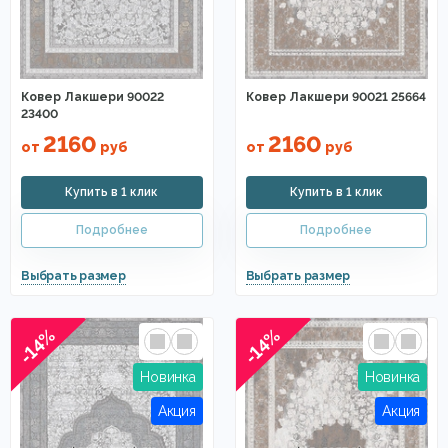
Ковер Лакшери 90022
Ковер Лакшери 90021 25664
23400
2160
2160
от
руб
от
руб
-14%
-14%