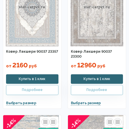
Ковер Лакшери 90037 23357
Ковер Лакшери 90037
23300
2160
12960
от
руб
от
руб
-14%
-14%