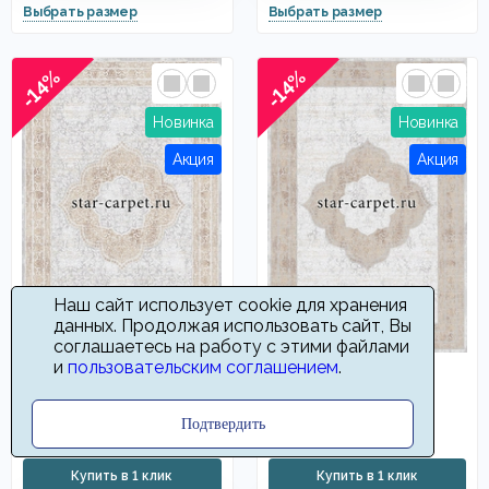
-14%
-14%
Наш сайт использует cookie для хранения
данных. Продолжая использовать сайт, Вы
соглашаетесь на работу с этими файлами
и
пользовательским соглашением
.
Ковер Лакшери 90004
Ковер Лакшери 90003
25656
25656
2160
12960
Подтвердить
от
руб
от
руб