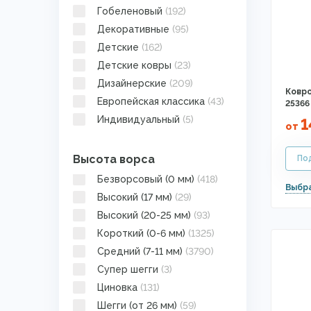
Гобеленовый
(192)
Декоративные
(95)
Детские
(162)
Детские ковры
(23)
Дизайнерские
(209)
Ковро
Европейская классика
(43)
25366
Индивидуальный
(5)
1
от
Искусственно
состаренные
(161)
Высота ворса
Кантри
(11)
Безворсовый (0 мм)
(418)
Картина
(15)
Высокий (17 мм)
(29)
Килим
(22)
Высокий (20-25 мм)
(93)
Классика
(1381)
Короткий (0-6 мм)
(1325)
Коровьи шкуры
(5)
Средний (7-11 мм)
(3790)
Кремлевская дорожка
(17)
Супер шегги
(3)
Лофт
(393)
Циновка
(131)
Минимализм
(397)
Шегги (от 26 мм)
(59)
Модерн
(1986)