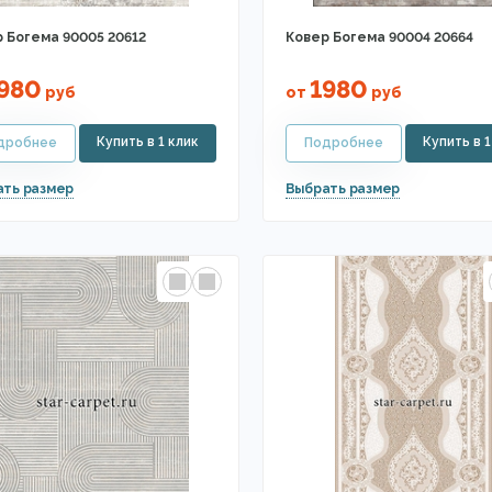
 Богема 90005 20612
Ковер Богема 90004 20664
980
1980
руб
от
руб