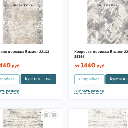
вая дорожка Визион 22103
Ковровая дорожка Визион 22
25354
440
1440
руб
от
руб