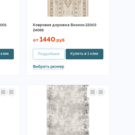
001
Ковровая дорожка Визион 22003
24066
1440
от
руб