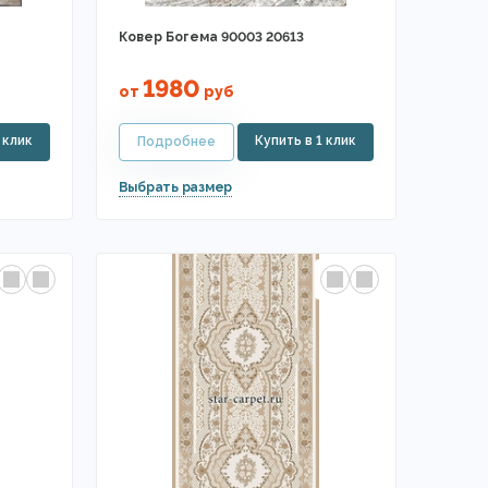
Ковер Богема 90003 20613
1980
от
руб