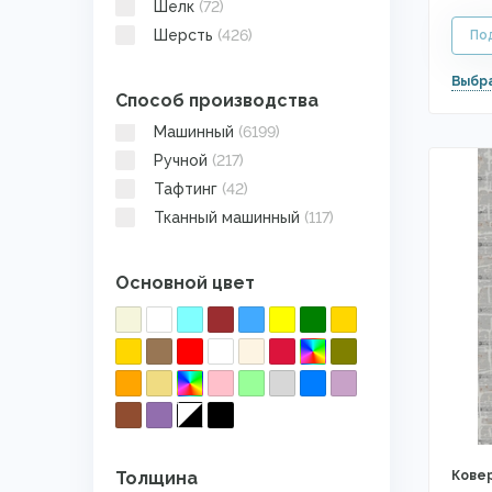
Шелк
(72)
Шерсть
(426)
Способ производства
Машинный
(6199)
Ручной
(217)
Тафтинг
(42)
Тканный машинный
(117)
Основной цвет
Толщина
Ковер