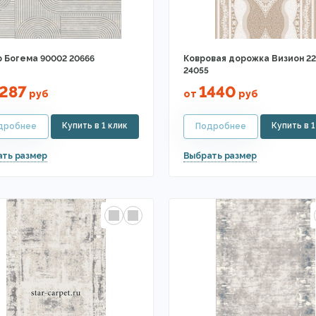
 Богема 90002 20666
Ковровая дорожка Визион 22
24055
287
1440
руб
от
руб