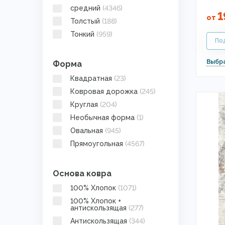
средний
(4346)
1
от
Толстый
(188)
Тонкий
(959)
Форма
Квадратная
(23)
Ковровая дорожка
(245)
Круглая
(204)
Необычная форма
(1)
Овальная
(945)
Прямоугольная
(4567)
Основа ковра
100% Хлопок
(1071)
100% Хлопок +
антискользящая
(277)
Антискользящая
(344)