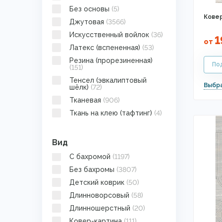
Без основы
(5)
Ковер
Джутовая
(3566)
Искусственный войлок
(36)
1
от
Латекс (вспененная)
(53)
Резина (прорезиненная)
(151)
Тенсел (эвкалиптовый
шёлк)
(72)
Тканевая
(906)
Ткань на клею (тафтинг)
(4)
Вид
C бахромой
(1197)
Без бахромы
(3807)
Детский коврик
(50)
Длинноворсовый
(58)
Длинношерстный
(20)
Ковер-картина
(111)