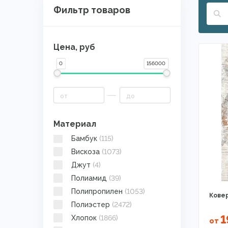
Фильтр товаров
Цена, руб
0
156000
Материал
Бамбук
(115)
Вискоза
(1073)
Джут
(4)
Полиамид
(39)
Полипропилен
(1053)
Ковер
Полиэстер
(2472)
1
Хлопок
(1866)
от