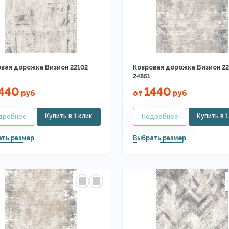
вая дорожка Визион 22102
Ковровая дорожка Визион 22
24851
440
1440
руб
от
руб