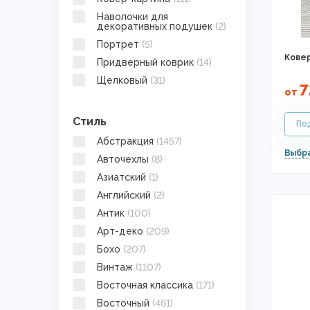
Наволочки для
декоративных подушек
(2)
Портрет
(5)
Ковер
Придверный коврик
(14)
Щелковый
(31)
7
от
Стиль
Абстракция
(1457)
Авточехлы
(8)
Азиатский
(1)
Английский
(2)
Антик
(100)
Арт-деко
(209)
Бохо
(207)
Винтаж
(1107)
Восточная классика
(171)
Восточный
(461)