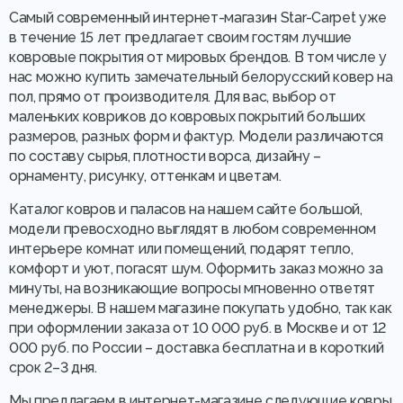
Самый современный интернет-магазин Star-Carpet уже
в течение 15 лет предлагает своим гостям лучшие
ковровые покрытия от мировых брендов. В том числе у
нас можно купить замечательный белорусский ковер на
пол, прямо от производителя. Для вас, выбор от
маленьких ковриков до ковровых покрытий больших
размеров, разных форм и фактур. Модели различаются
по составу сырья, плотности ворса, дизайну –
орнаменту, рисунку, оттенкам и цветам.
Каталог ковров и паласов на нашем сайте большой,
модели превосходно выглядят в любом современном
интерьере комнат или помещений, подарят тепло,
комфорт и уют, погасят шум. Оформить заказ можно за
минуты, на возникающие вопросы мгновенно ответят
менеджеры. В нашем магазине покупать удобно, так как
при оформлении заказа от 10 000 руб. в Москве и от 12
000 руб. по России – доставка бесплатна и в короткий
срок 2–3 дня.
Мы предлагаем в интернет-магазине следующие ковры,