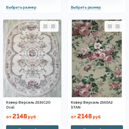
Ковер Версаль 2535C2O
Ковер Версаль 2550A2
Oval
STAN
2148
2148
от
руб
от
руб