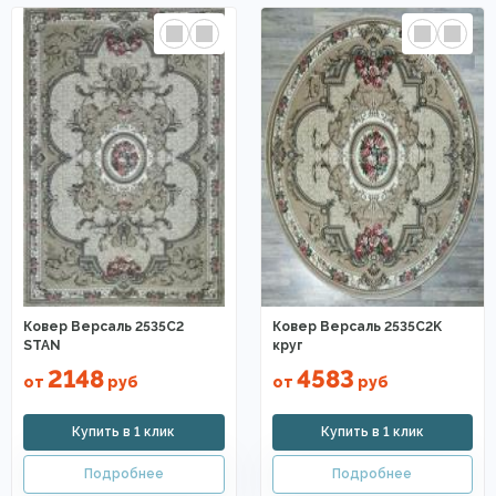
Ковер Версаль 2535C2
Ковер Версаль 2535C2K
STAN
круг
2148
4583
от
руб
от
руб