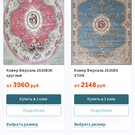
Ковер Версаль 2535B3K
Ковер Версаль 2535B6
круглый
STAN
3960
2148
от
руб
от
руб