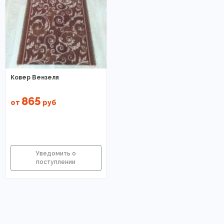
Ковер Вензеля
865
от
руб