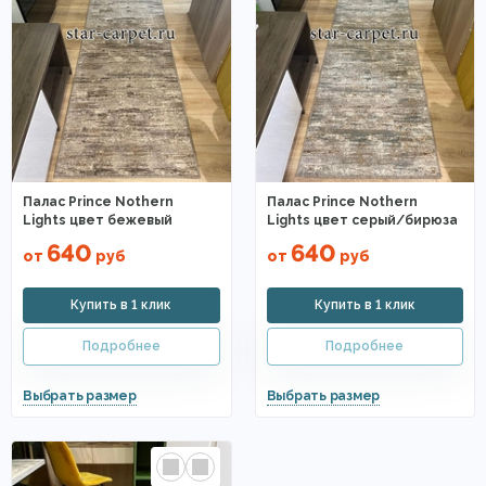
Палас Prince Nothern
Палас Prince Nothern
Lights цвет бежевый
Lights цвет серый/бирюза
640
640
от
руб
от
руб