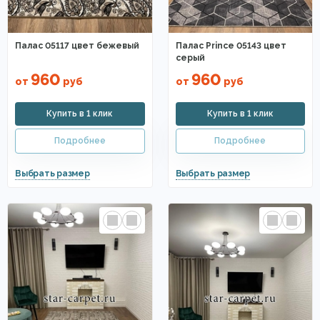
Палас 05117 цвет бежевый
Палас Prince 05143 цвет
серый
960
960
от
руб
от
руб