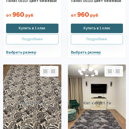
Палас 05107 цвет бежевый
Палас 05110 цвет бежевый
960
960
от
руб
от
руб