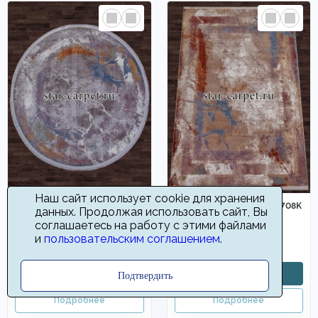
Наш сайт использует cookie для хранения
Ковер синего цвета 05708G
Ковер синего цвета 05708K
данных. Продолжая использовать сайт, Вы
- GREY / GREY
- BROWN / BROWN
соглашаетесь на работу с этими файлами
12708
6270
и
пользовательским соглашением
.
от
руб
от
руб
Подтвердить