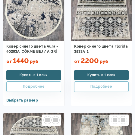
Ковер синего цвета Aura ~
Ковер синего цвета Florida
40293A_CÖKME BEJ / A.GRİ
3533A_1
1440
2200
от
руб
от
руб