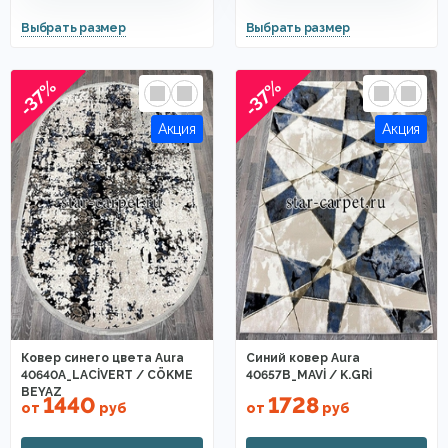
-37%
-37%
Ковер синего цвета Aura
Синий ковер Aura
40640A_LACİVERT / CÖKME
40657B_MAVİ / K.GRİ
BEYAZ
1440
1728
от
руб
от
руб