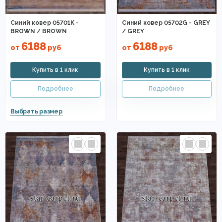
Синий ковер 05701K -
Синий ковер 05702G - GREY
BROWN / BROWN
/ GREY
6188
6188
от
руб
от
руб