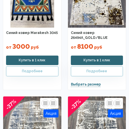
Синий ковер Marakesh 3045
Синий ковер
26494A_GOLD/BLUE
3000
8100
от
руб
от
руб
-37%
-37%