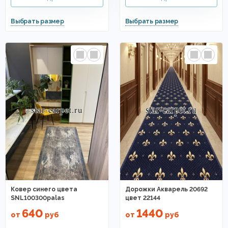
Ковер синего цвета
Дорожки Акварель 20692
SNL100300palas
цвет 22144
640
1440
от
руб
от
руб