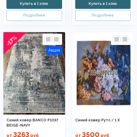
-17%
Синий ковер BANCO P1037
Синий ковер Рутс / 1 X
BEIGE-NAVY
3263
3500
от
руб
от
руб