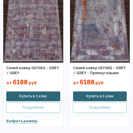
Синий ковер 05706G - GREY
Синий ковер 05708G - GREY
/ GREY
/ GREY - Прямоугольник
6188
6188
от
руб
от
руб