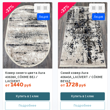
-37%
-37%
Ковер синего цвета Aura
Синий ковер Aura
40638A_CÖKME BEJ /
40640A_LACİVERT / CÖKME
LACİVERT
BEYAZ
1440
1728
от
руб
от
руб