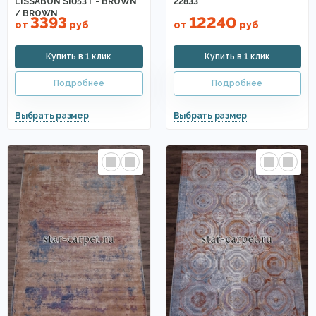
LISSABON SI053T - BROWN
22833
/ BROWN
3393
12240
от
руб
от
руб