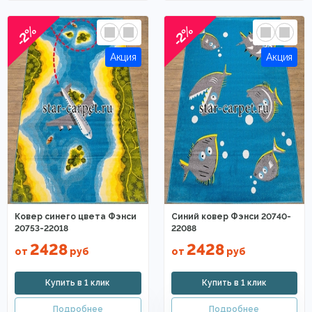
-2%
-2%
Ковер синего цвета Фэнси
Синий ковер Фэнси 20740-
20753-22018
22088
2428
2428
от
руб
от
руб