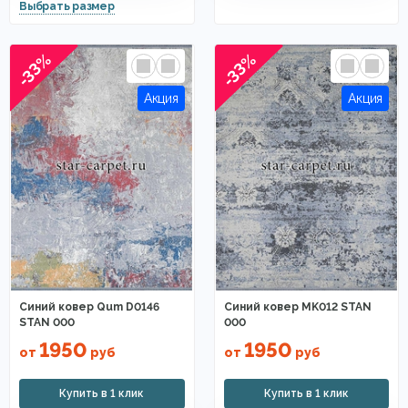
-33%
-33%
Синий ковер Qum D0146
Синий ковер MK012 STAN
STAN 000
000
1950
1950
от
руб
от
руб