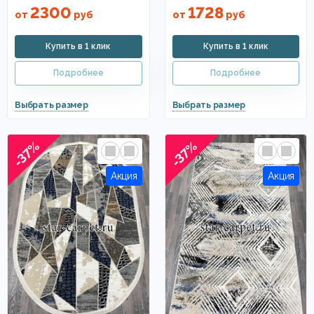
2300
1728
от
руб
от
руб
-37%
-37%