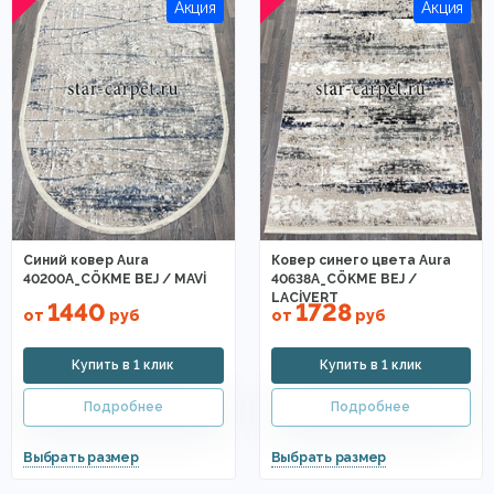
Синий ковер Aura
Ковер синего цвета Aura
40200A_CÖKME BEJ / MAVİ
40638A_CÖKME BEJ /
LACİVERT
1440
1728
от
руб
от
руб