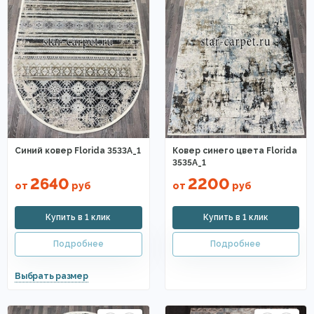
Синий ковер Florida 3533A_1
Ковер синего цвета Florida
3535A_1
2640
2200
от
руб
от
руб