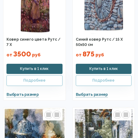
Ковер синего цвета Рутс /
Синий ковер Рутс / 15 X
7 X
50х50 см
3500
875
от
руб
от
руб