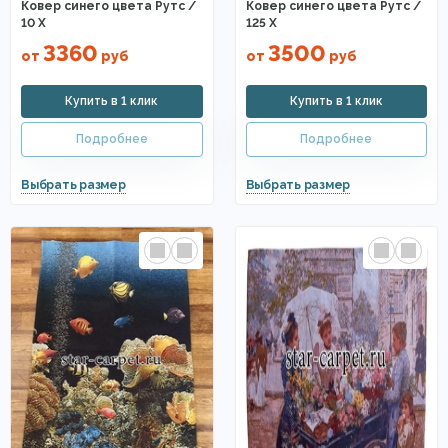
Ковер синего цвета Рутс /
Ковер синего цвета Рутс /
10 X
125 X
3360
3500
от
руб
от
руб