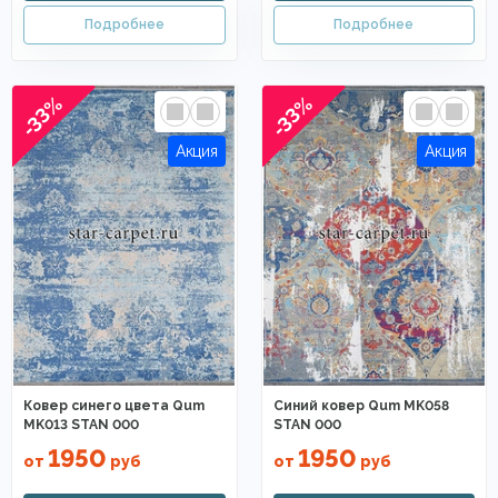
-33%
-33%
Ковер синего цвета Qum
Синий ковер Qum MK058
MK013 STAN 000
STAN 000
1950
1950
от
руб
от
руб