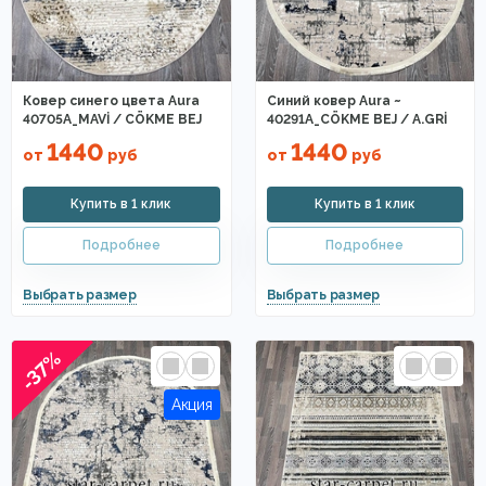
Ковер синего цвета Aura
Синий ковер Aura ~
40705A_MAVİ / CÖKME BEJ
40291A_CÖKME BEJ / A.GRİ
1440
1440
от
руб
от
руб
-37%