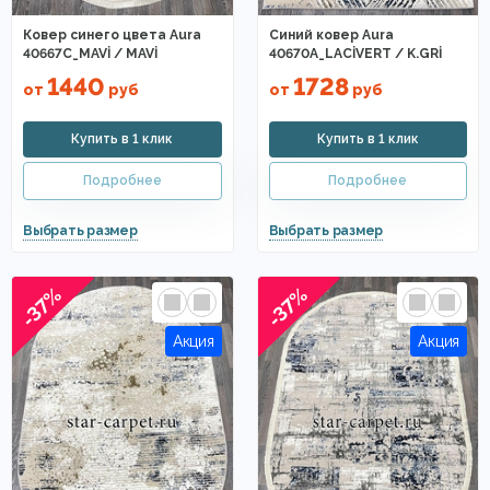
Ковер синего цвета Aura
Синий ковер Aura
40667C_MAVİ / MAVİ
40670A_LACİVERT / K.GRİ
1440
1728
от
руб
от
руб
-37%
-37%