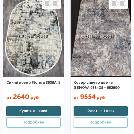
Синий ковер Florida 3535A_1
Ковер синего цвета
GENOVA 938408 - 652590
2640
9554
от
руб
от
руб