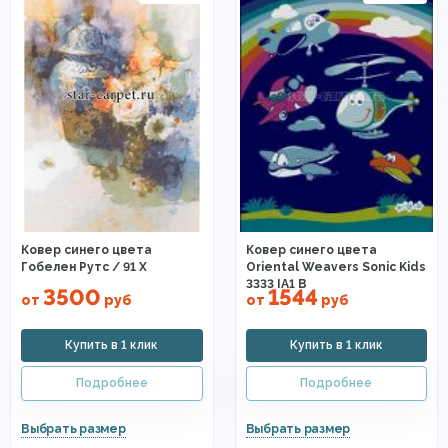
Ковер синего цвета
Ковер синего цвета
Гобелен Рутс / 91 X
Oriental Weavers Sonic Kids
3333 IA1 B
3500
1544
от
руб
от
руб