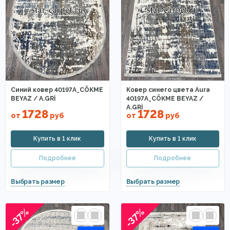
Синий ковер 40197A_CÖKME
Ковер синего цвета Aura
BEYAZ / A.GRİ
40197A_CÖKME BEYAZ /
A.GRİ
1728
1728
от
руб
от
руб
-37%
-37%