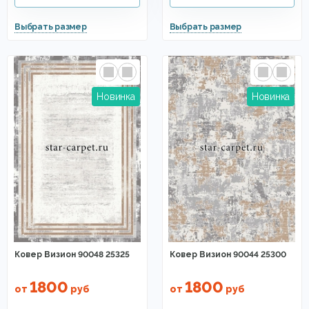
Ковер Визион 90048 25325
Ковер Визион 90044 25300
1800
1800
от
руб
от
руб