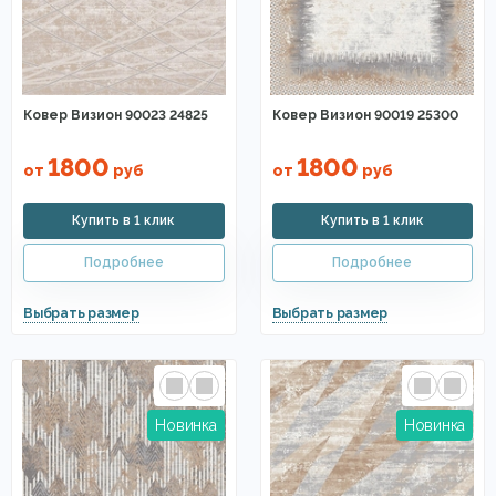
Ковер Визион 90023 24825
Ковер Визион 90019 25300
1800
1800
от
руб
от
руб