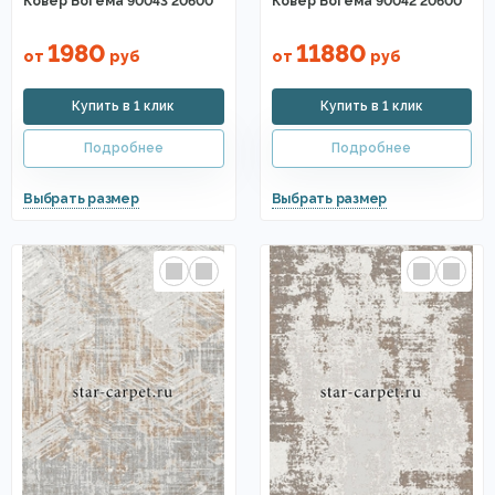
Ковер Богема 90043 20600
Ковер Богема 90042 20600
1980
11880
от
руб
от
руб