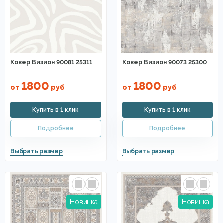
Ковер Визион 90081 25311
Ковер Визион 90073 25300
1800
1800
от
руб
от
руб