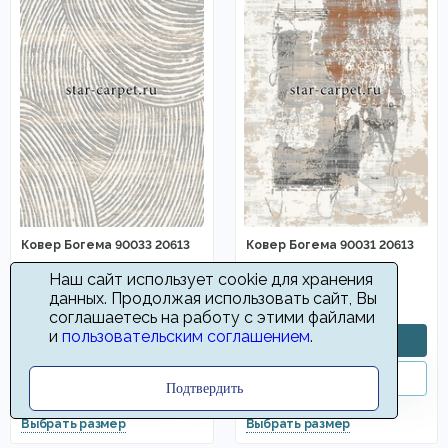
Ковер Богема 90033 20613
Ковер Богема 90031 20613
Наш сайт использует cookie для хранения
1980
1980
от
руб
от
руб
данных. Продолжая использовать сайт, Вы
соглашаетесь на работу с этими файлами
и
пользовательским соглашением
.
Подтвердить