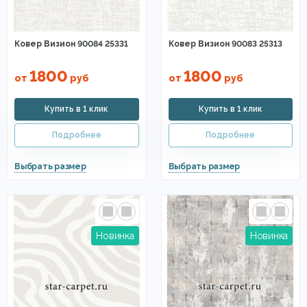
Ковер Визион 90084 25331
Ковер Визион 90083 25313
1800
1800
от
руб
от
руб