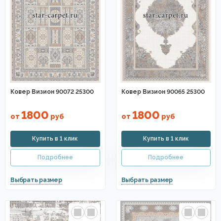
Ковер Визион 90072 25300
Ковер Визион 90065 25300
1800
1800
от
руб
от
руб