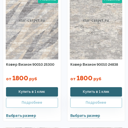
Ковер Визион 90010 25300
Ковер Визион 90010 24838
1800
1800
от
руб
от
руб