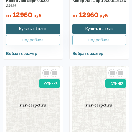
Ковер Лакшери 90002
Ковер Лакшери 90001 25656
25656
12960
12960
от
руб
от
руб