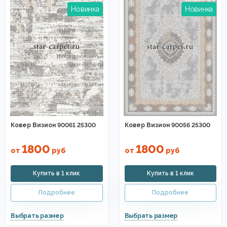
Ковер Визион 90061 25300
Ковер Визион 90056 25300
1800
1800
от
руб
от
руб