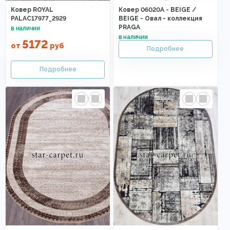
Ковер ROYAL
Ковер 06020A - BEIGE /
PALAC17977_2929
BEIGE - Овал - коллекция
PRAGA
5172
от
руб