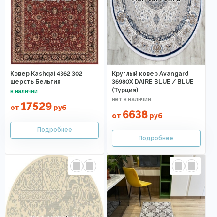
Ковер Kashqai 4362 302
Круглый ковер Avangard
шерсть Бельгия
36980X DAIRE BLUE / BLUE
(Турция)
17529
от
руб
6638
от
руб