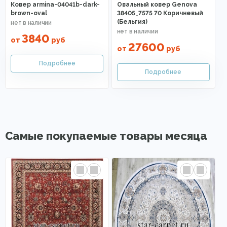
Ковер armina-04041b-dark-
Овальный ковер Genova
brown-oval
38405_7575 70 Коричневый
(Бельгия)
3840
от
руб
27600
от
руб
Самые покупаемые товары месяца