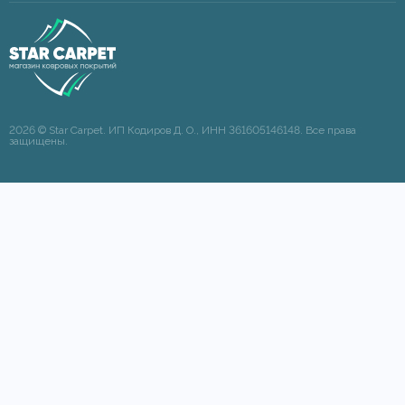
2026 © Star Carpet. ИП Кодиров Д. О., ИНН 361605146148. Все права
защищены.