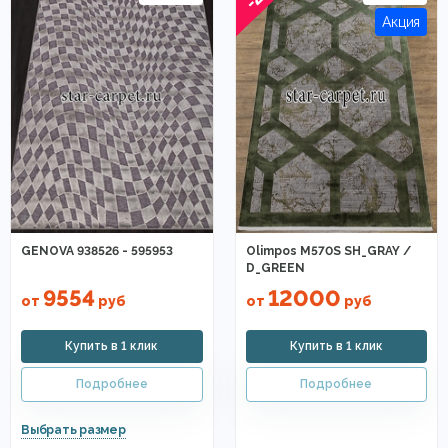
GENOVA 938526 - 595953
Olimpos M570S SH_GRAY /
D_GREEN
9554
12000
от
руб
от
руб