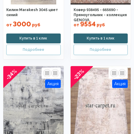
Килим Marakesh 3045 цвет
Ковер 938495 - 665690 -
синий
Прямоугольник - коллекция
GENOVA
3000
9554
от
руб
от
руб
-34%
-23%