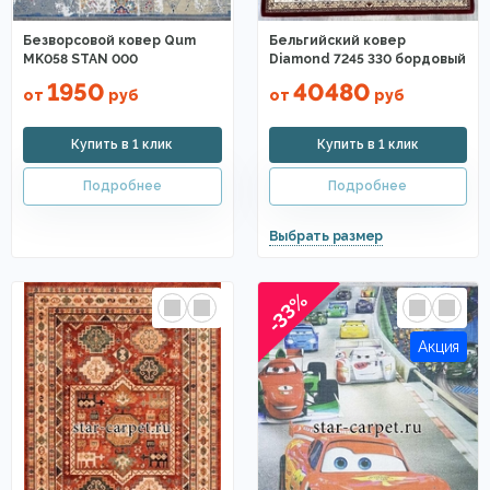
Безворсовой ковер Qum
Бельгийский ковер
MK058 STAN 000
Diamond 7245 330 бордовый
1950
40480
от
руб
от
руб
-33%