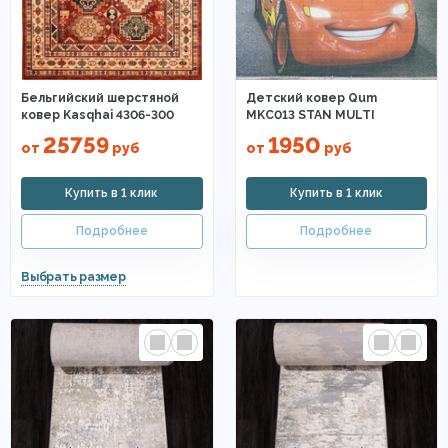
Бельгийский шерстяной
Детский ковер Qum
ковер Kasqhai 4306-300
MKC013 STAN MULTI
25759
1950
от
руб
от
руб