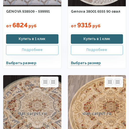
GENOVA 938509 - 599991
Genova 38001 6555 90 овал
6824
9315
от
руб
от
руб