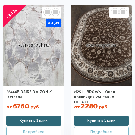
-34%
36444B DAIRE D.VIZON /
d251 - BROWN - Овал -
D.VIZON
коллекция VALENCIA
DELUXE
6750
2280
от
руб
от
руб