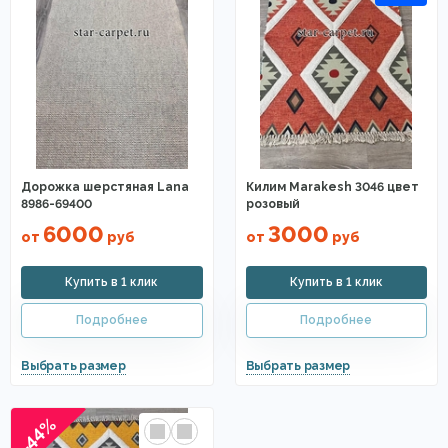
Дорожка шерстяная Lana
Килим Marakesh 3046 цвет
8986-69400
розовый
6000
3000
от
руб
от
руб
-44%