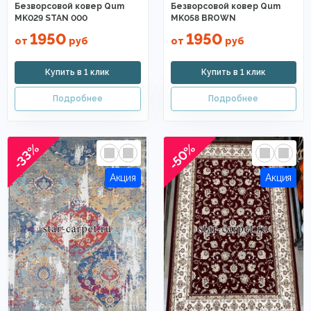
Безворсовой ковер Qum
Безворсовой ковер Qum
MK029 STAN 000
MK058 BROWN
1950
1950
от
руб
от
руб
-50%
-33%