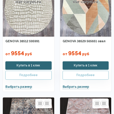
GENOVA 38512 595991
GENOVA 38529 565651 овал
9554
9554
от
руб
от
руб