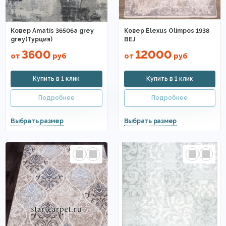
Ковер Amatis 36506a grey
Ковер Elexus Olimpos 1938
grey(Турция)
BEJ
3600
12000
от
руб
от
руб