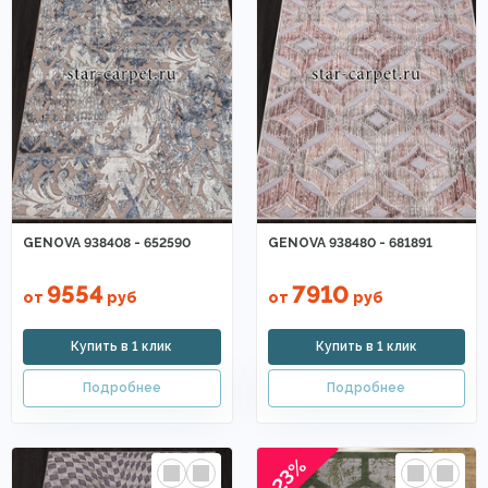
GENOVA 938408 - 652590
GENOVA 938480 - 681891
9554
7910
от
руб
от
руб
-23%