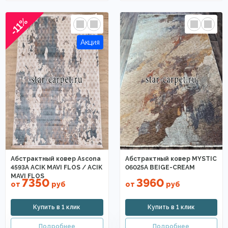
-11%
Абстрактный ковер Ascona
Абстрактный ковер MYSTIC
4593A ACIK MAVI FLOS / ACIK
06025A BEIGE-CREAM
MAVI FLOS
7350
3960
от
руб
от
руб