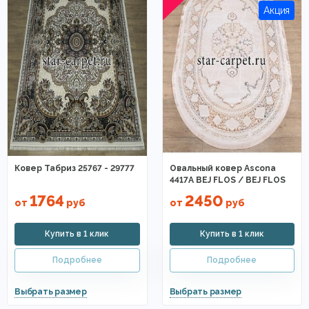
Ковер Табриз 25767 - 29777
Овальный ковер Ascona
4417A BEJ FLOS / BEJ FLOS
1764
2450
от
руб
от
руб