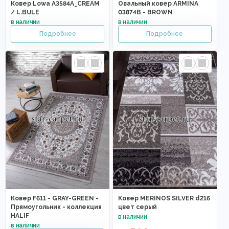
Ковер Lowa A3584A_CREAM
Овальный ковер ARMINA
/ L.BULE
03874B - BROWN
Ковер F611 - GRAY-GREEN -
Ковер MERINOS SILVER d216
Прямоугольник - коллекция
цвет серый
HALIF