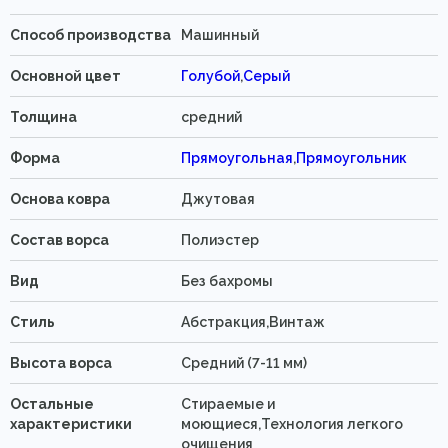
Способ производства
Машинный
Основной цвет
Голубой
,
Серый
Толщина
средний
Форма
Прямоугольная
,
Прямоугольник
Основа ковра
Джутовая
Состав ворса
Полиэстер
Вид
Без бахромы
Стиль
Абстракция,Винтаж
Высота ворса
Средний (7-11 мм)
Остальные
Стираемые и
характеристики
моющиеся,Технология легкого
очищения