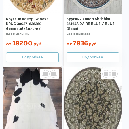
Круглый ковер Genova
Круглый ковер Abrishim
KRUG 38027-626260
36165A DAIRE BLUE / BLUE
бежевый (Бельгия)
(Иран)
19200
7936
от
руб
от
руб