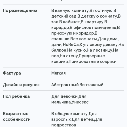
По размещению
В ванную комнату,В гостиную,В
детский сад,В детскую комнату,В
зал,В кабинет,В квартиру,В
коридор,В офисное помещение,В
прихожую и коридор,В
спальню,Все комнаты,Для дома,
дачи, HoReCa,К угловому дивану,На
балкон,На кухню,На лестницу,На
пол,На стену,Придверные
коврики,Прикроватные коврики
Фактура
Мягкая
Дизайн и рисунок
Абстрактный,Винтажный
Пол ребенка
Для девочки,Для
мальчика,Унисекс
Возрастные
В общую комнату,Для
особенности
взрослых,Для детей,Для
подростков