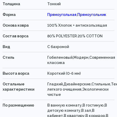
Толщина
Тонкий
Форма
Прямоугольная
,
Прямоугольник
Основа ковра
100% Хлопок + антискользящая
Состав ворса
80% POLYESTER 20% COTTON
Вид
C бахромой
Стиль
Гобеленовый,Модерн,Современная
классика
Высота ворса
Короткий (0-6 мм)
Остальные
Гладкий,Дизайнерские,Стильные,Те
характеристики
легкого очищения,Экологически
чистые
По размещению
В ванную комнату,В гостиную,В
детскую комнату,В зал,В
кабинет,В квартиру,В коридор,В