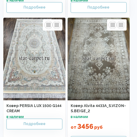
Ковер PERSIA LUX 1500 G144
Ковер Alvita 4433A_S.VIZON-
CREAM
S.BEIGE_2
3456
от
руб