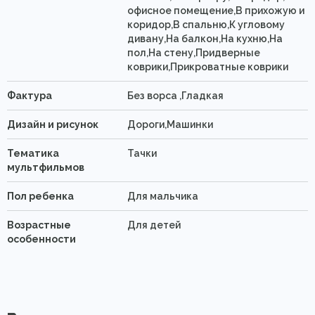
офисное помещение,В прихожую и
коридор,В спальню,К угловому
дивану,На балкон,На кухню,На
пол,На стену,Придверные
коврики,Прикроватные коврики
Фактура
Без ворса ,Гладкая
Дизайн и рисунок
Дороги,Машинки
Тематика
Тачки
мультфильмов
Пол ребенка
Для мальчика
Возрастные
Для детей
особенности