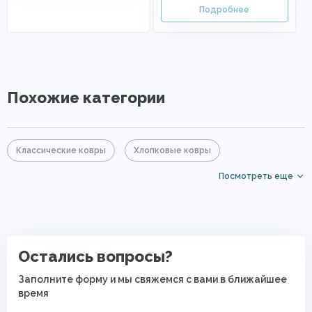
Похожие категории
Классические ковры
Хлопковые ковры
Посмотреть еще
Акриловые ковры
Ковры из хит-сета
Бежевые ковры
Коричневые ковры
Ковры с коротким ворсом
Дорогие ковры
Остались вопросы?
Безворсовые хлопковые ковры
Заполните форму и мы свяжемся с вами в ближайшее
время