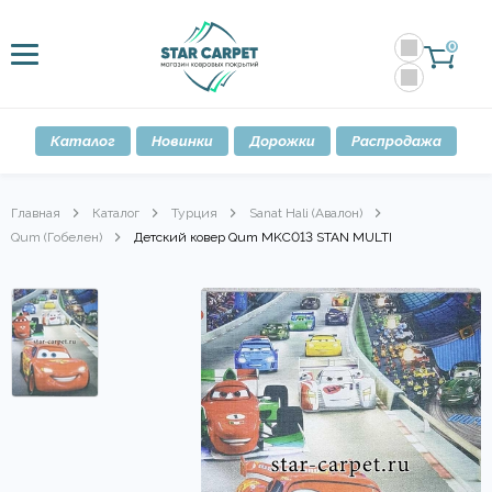
0
Каталог
Новинки
Дорожки
Распродажа
Главная
Каталог
Турция
Sanat Hali (Авалон)
Qum (Гобелен)
Детский ковер Qum MKC013 STAN MULTI