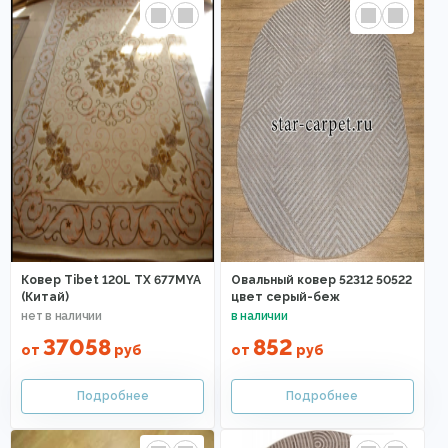
Ковер Tibet 120L TX 677MYA
Овальный ковер 52312 50522
(Китай)
цвет серый-беж
37058
852
от
руб
от
руб