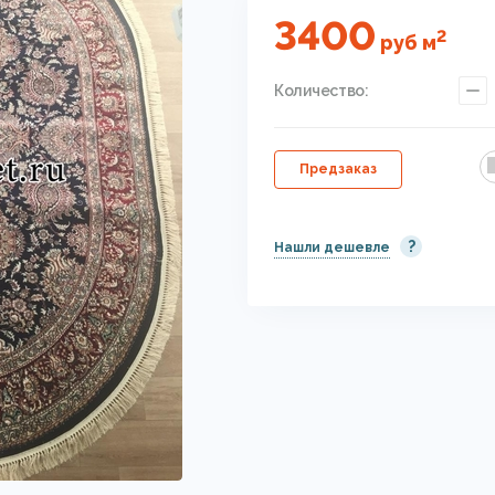
3400
2
руб
м
Количество:
Предзаказ
?
Нашли дешевле