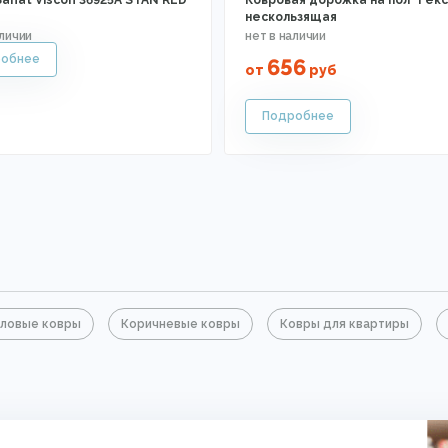
anat Viscon 36925A STAN RED
Ковровая дорожка на пол "Гекс
нескользящая
656
от
руб
ловые ковры
Коричневые ковры
Ковры для квартиры