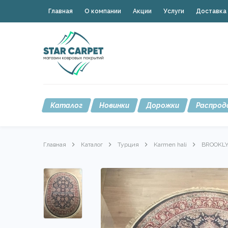
Главная
О компании
Акции
Услуги
Доставка 
Каталог
Новинки
Дорожки
Распрод
Главная
Каталог
Турция
Karmen hali
BROOKL