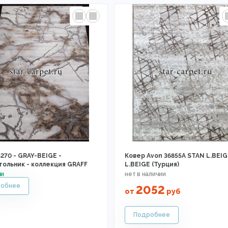
270 - GRAY-BEIGE -
Ковер Avon 36855A STAN L.BEIG
гольник - коллекция GRAFF
L.BEIGE (Турция)
2052
от
руб