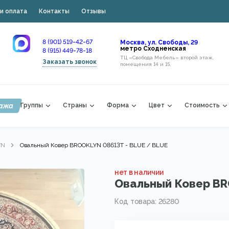
и оплата
Контакты
Отзывы
8 (901) 519-42-67
Москва, ул. Свободы, 29
метро Сходненская
8 (915) 449-78-18
ТЦ «Свобода Мебель» второй этаж,
Заказать звонок
помещения 14 и 15,
ажа
Группы
Страны
Форма
Цвет
Стоимость
YN
Овальный Ковер BROOKLYN 08613T - BLUE / BLUE
нет в наличии
Овальный Ковер BR
Код товара: 26280