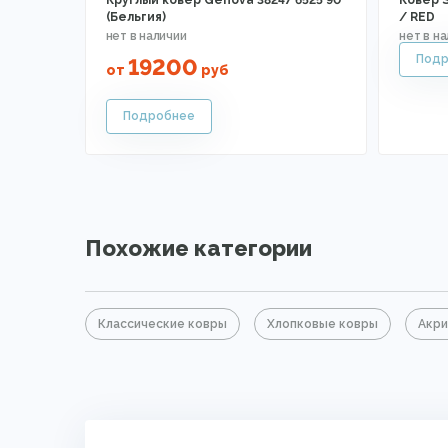
Круглый ковер Genova 38247 6525 90
Ковер S
(Бельгия)
/ RED
19200
от
руб
Похожие категории
Классические ковры
Хлопковые ковры
Акри