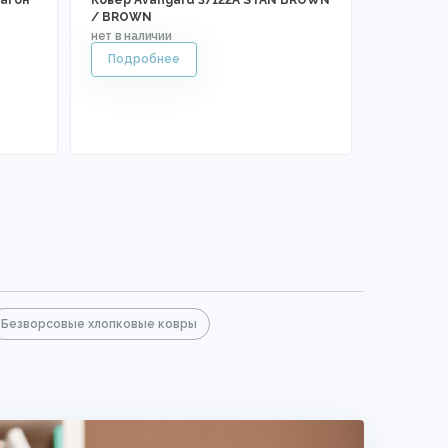
агон"
Ковер Avangard 37122A STAN BROWN
/ BROWN
Безворсовые хлопковые ковры