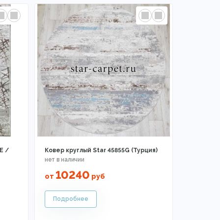
E /
Ковер круглый Star 45855G (Турция)
10240
от
руб