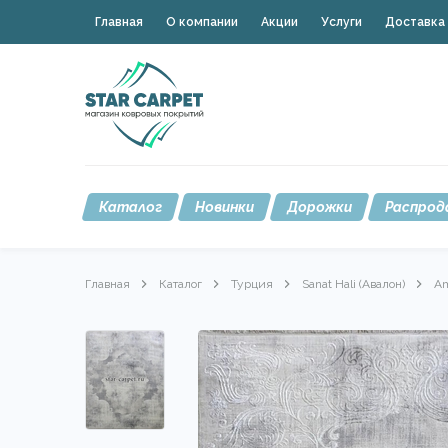
Главная
О компании
Акции
Услуги
Доставка 
Каталог
Новинки
Дорожки
Распрод
Главная
Каталог
Турция
Sanat Hali (Авалон)
Am