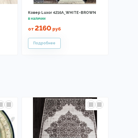
Ковер Luxor 4216A_WHITE-BROWN
2160
от
руб