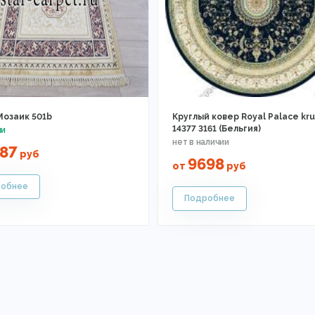
Мозаик 501b
Круглый ковер Royal Palace kr
14377 3161 (Бельгия)
87
руб
9698
от
руб