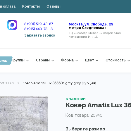
и оплата
Контакты
Отзывы
8 (901) 519-42-67
Москва, ул. Свободы, 29
метро Сходненская
8 (915) 449-78-18
ТЦ «Свобода Мебель» второй этаж,
Заказать звонок
помещения 14 и 15,
ажа
Группы
Страны
Форма
Цвет
Стоимость
atis Lux
Ковер Amatis Lux 36560a grey grey (Турция)
в наличии
Ковер Amatis Lux 36
Код товара: 20740
Выберите размер