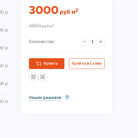
3000
2
руб
м
50 р.
4560
2
руб
м
00 р.
Количество:
1
00 р.
Купить
Купить в 1 клик
50 р.
35 р.
?
Нашли дешевле
50 р.