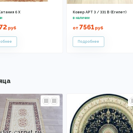
атания 6 X
Ковер АРТ 3 / 331 B (Египет)
72
7561
руб
от
руб
яца