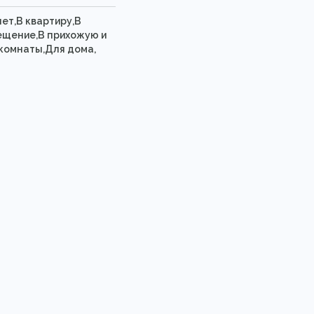
нет,В квартиру,В
ещение,В прихожую и
комнаты,Для дома,