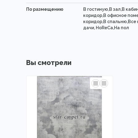
По размещению
В гостиную,В зал,В каби
коридор,В офисное пом
коридор,В спальню,Все 
дачи, HoReCa,На пол
Вы смотрели