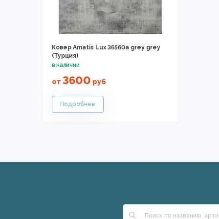
Ковер Amatis Lux 36560a grey grey
(Турция)
3600
от
руб