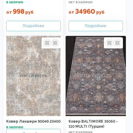
998
34960
от
руб
от
руб
Ковер Лакшери 90049 23400
Ковер BALTIMORE 35050 -
110 MULTI (Турция)