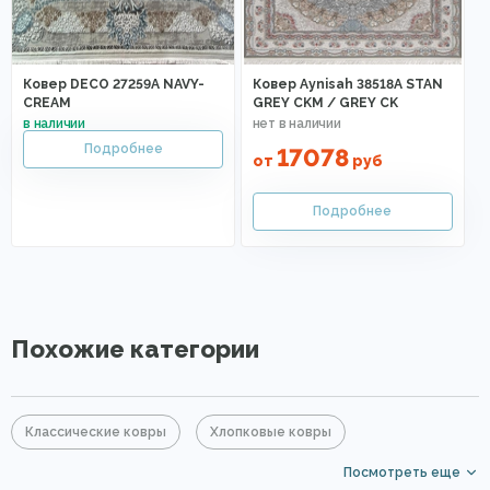
Ковер DECO 27259A NAVY-
Ковер Aynisah 38518A STAN
CREAM
GREY CKM / GREY CK
17078
от
руб
Похожие категории
Классические ковры
Хлопковые ковры
Посмотреть еще
Акриловые ковры
Голубые ковры
Серые ковры