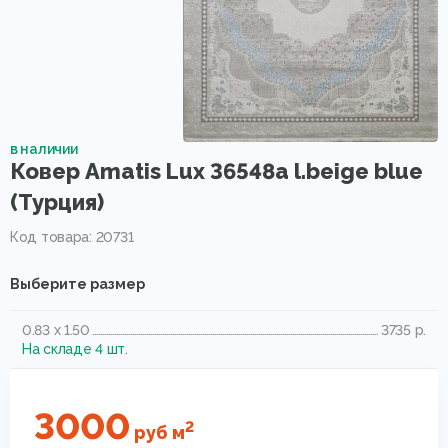
в наличии
Ковер Amatis Lux 36548a l.beige blue
(Турция)
Код товара: 20731
Выберите размер
0.83 x 1.50
3735 р.
На складе 4 шт.
3000
2
руб
м