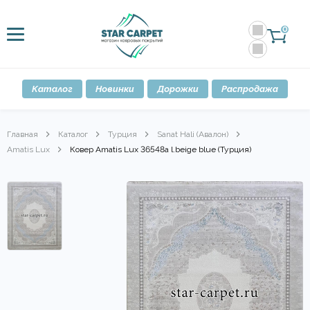
0
Каталог
Новинки
Дорожки
Распродажа
Главная
Каталог
Турция
Sanat Hali (Авалон)
Amatis Lux
Ковер Amatis Lux 36548a l.beige blue (Турция)