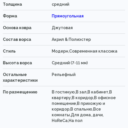
Толщина
средний
Форма
Прямоугольная
Основа ковра
Джутовая
Состав ворса
Акрил & Полиэстер
Стиль
Модерн,Современная классика
Высота ворса
Средний (7-11 мм)
Остальные
Рельефный
характеристики
По размещению
В гостиную,В зал,В кабинет,В
квартиру,В коридор,В офисное
помещение,В прихожую и
коридор,В спальню,Все
комнаты,Для дома, дачи,
HoReCa,На пол