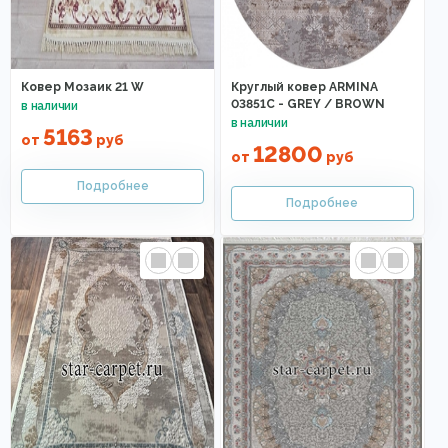
Ковер Мозаик 21 W
Круглый ковер ARMINA
03851C - GREY / BROWN
5163
от
руб
12800
от
руб