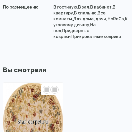
По размещению
В гостиную,В зал,В кабинет,В
квартиру,В спальню,Все
комнаты,Для дома, дачи, HoReCa,К
угловому дивану,На
пол,Придверные
коврики,Прикроватные коврики
Вы смотрели