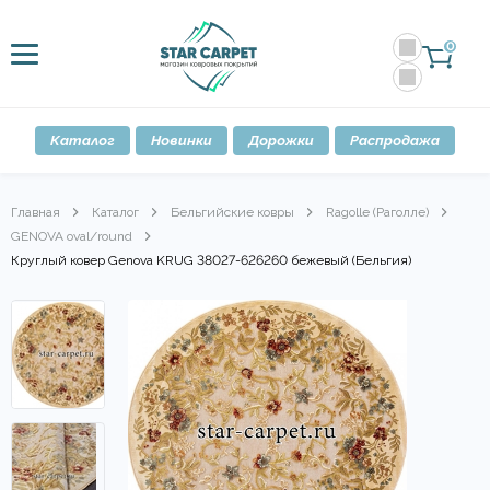
0
Каталог
Новинки
Дорожки
Распродажа
Главная
Каталог
Бельгийские ковры
Ragolle (Раголле)
GENOVA oval/round
Круглый ковер Genova KRUG 38027-626260 бежевый (Бельгия)