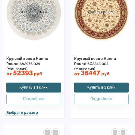
Круглый ковер Hunnu
Круглый ковер Hunnu
Round 6A2976 029
Round 6C2243 003
(Монголия)
(Монголия)
52393
36447
от
руб
от
руб