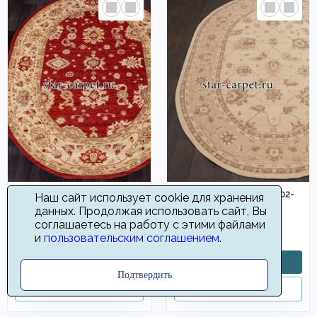
Овальный ковер NAIN 101-
Овальный ковер NAIN 102-
Наш сайт использует cookie для хранения
01-KB - RUST-CREAM
01-BC - CREAM-
данных. Продолжая использовать сайт, Вы
CAPPUCCINO
соглашаетесь на работу с этими файлами
7800
7800
от
руб
от
руб
и
пользовательским соглашением
.
Подтвердить