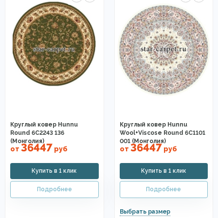
Круглый ковер Hunnu
Круглый ковер Hunnu
Round 6C2243 136
Wool+Viscose Round 6C1101
(Монголия)
001 (Монголия)
36447
36447
от
руб
от
руб