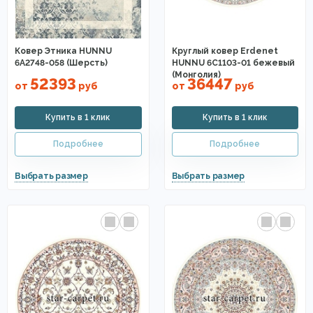
Ковер Этника HUNNU
Круглый ковер Erdenet
6A2748-058 (Шерсть)
HUNNU 6C1103-01 бежевый
(Монголия)
52393
36447
от
руб
от
руб