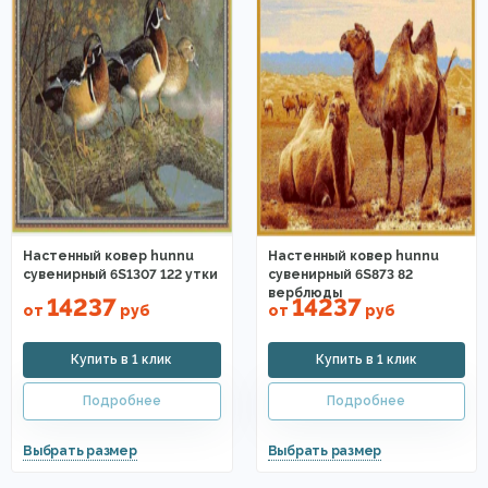
Настенный ковер hunnu
Настенный ковер hunnu
сувенирный 6S1307 122 утки
сувенирный 6S873 82
верблюды
14237
14237
от
руб
от
руб