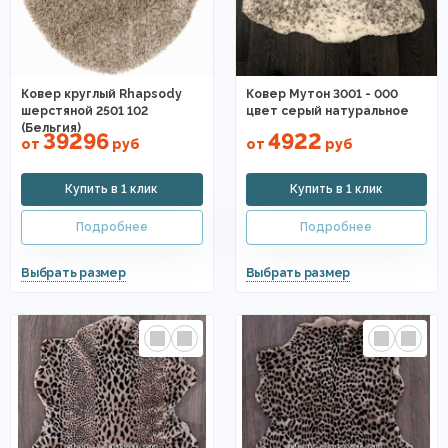
Ковер круглый Rhapsody
Ковер Мутон 3001 - 000
шерстяной 2501 102
цвет серый натуральное
(Бельгия)
39296
4922
от
руб
от
руб