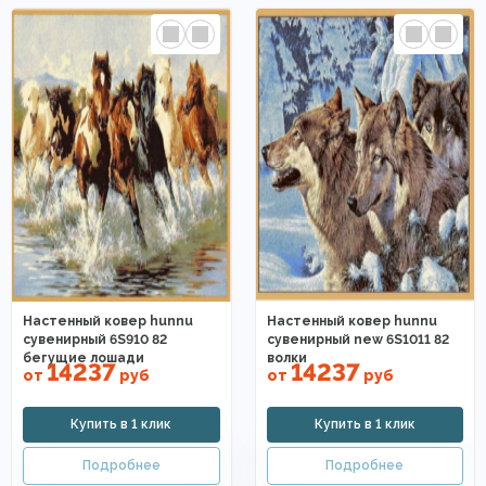
Настенный ковер hunnu
Настенный ковер hunnu
сувенирный 6S910 82
сувенирный new 6S1011 82
бегущие лошади
волки
14237
14237
от
руб
от
руб