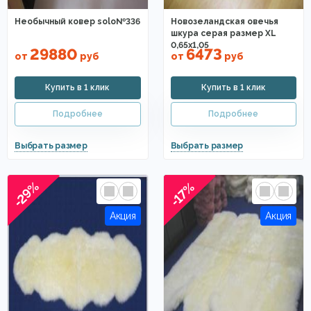
Необычный ковер solo№336
Новозеландская овечья
шкура серая размер XL
0,65x1,05
29880
6473
от
руб
от
руб
-29%
-17%