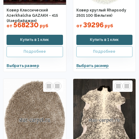
Ковер Классический
Ковер круглый Rhapsody
Azerkhalcha GAZAKH - 415
2501 100 (Бельгия)
(Азербайджан)
568230
39296
от
руб
от
руб