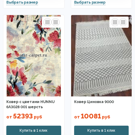
Ковер с цветами HUNNU
Ковер Циновка 9000
6A3028 001 шерсть
52393
10081
от
руб
от
руб