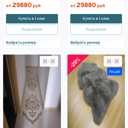
29880
29880
от
руб
от
руб
-29%