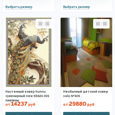
Настенный ковер hunnu
Необычный детский ковер
сувенирный new 6S924 001
solo №405
павлины
14237
29880
от
руб
от
руб