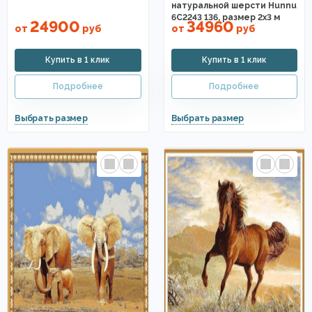
натуральной шерсти Hunnu
6C2243 136, размер 2х3 м
24900
34960
от
руб
от
руб