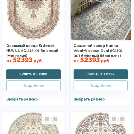
Овальный ковер Erdenet
Овальный ковер Hunnu
HUNNU 6C1113-01 бежевый
Wool+Viscose Oval 6C1101
(Монголия)
001 бежевый (Монголия)
52393
52393
от
руб
от
руб