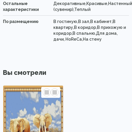
Остальные
Декоративные,Красивые,Настенны
характеристики
(сувенир),Теплый
По размещению
В гостиную,В зал,В кабинет,В
квартиру,В коридор,В прихожую и
коридор,В спальню,Для дома,
дачи, HoReCa,На стену
Вы смотрели