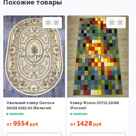
Похожие товары
Овальный ковер Genova
Ковер Фэнси 20719 22088
38028 6262 60 (Бельгия)
(Россия)
9554
1428
от
руб
от
руб