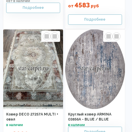
4583
от
руб
Ковер DECO 27257A MULTI +
Круглый ковер ARMINA
овал
03856A - BLUE / BLUE