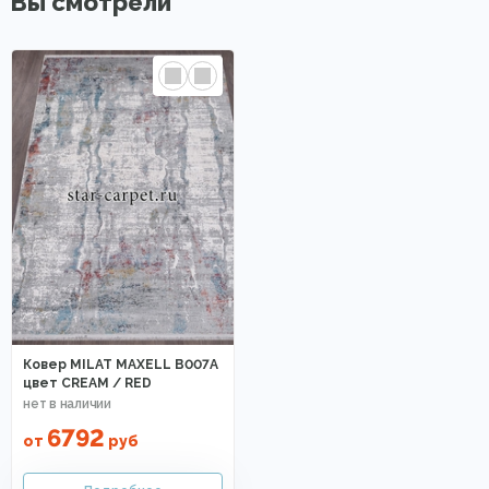
Вы смотрели
Ковер MILAT MAXELL B007A
цвет CREAM / RED
6792
от
руб