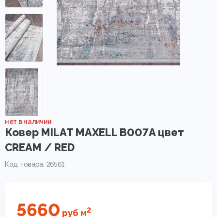
нет в наличии
Ковер MILAT MAXELL B007A цвет
CREAM / RED
Код товара: 26561
5660
2
руб
м