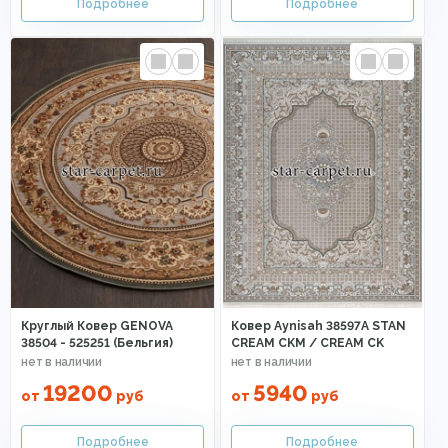
Круглый Ковер GENOVA
Ковер Aynisah 38597A STAN
38504 - 525251 (Бельгия)
CREAM CKM / CREAM CK
19200
5940
от
руб
от
руб