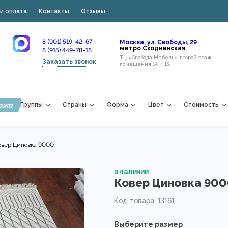
и оплата
Контакты
Отзывы
8 (901) 519-42-67
Москва, ул. Свободы, 29
метро Сходненская
8 (915) 449-78-18
ТЦ «Свобода Мебель» второй этаж,
Заказать звонок
помещения 14 и 15,
ажа
Группы
Страны
Форма
Цвет
Стоимость
овер Циновка 9000
в наличии
Ковер Циновка 90
Код товара: 13161
Выберите размер