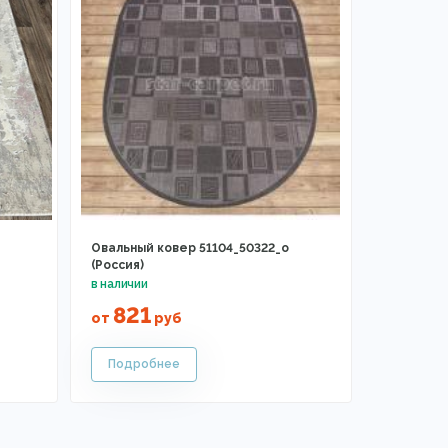
-
Овальный ковер 51104_50322_o
(Россия)
821
от
руб