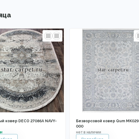
яца
ый ковер DECO 27086A NAVY-
Безворсовой ковер Qum MK029
000