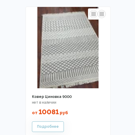
Ковер Циновка 9000
10081
от
руб