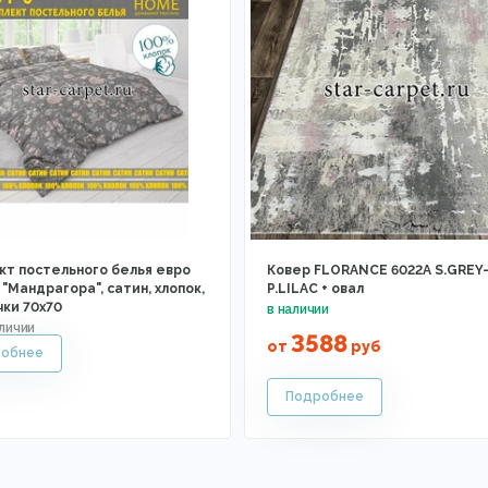
кт постельного белья евро
Ковер FLORANCE 6022A S.GREY
"Мандрагора", сатин, хлопок,
P.LILAC + овал
чки 70х70
3588
от
руб