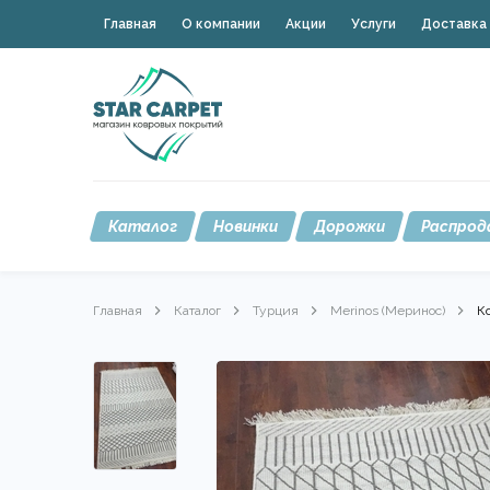
Главная
О компании
Акции
Услуги
Доставка 
Каталог
Новинки
Дорожки
Распрод
Главная
Каталог
Турция
Merinos (Меринос)
К