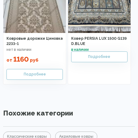
Ковровые дорожки Циновка
Ковер PERSIA LUX 1500 G139
2233-1
D.BLUE
1160
от
руб
Похожие категории
Классические ковры
Акриловые ковры