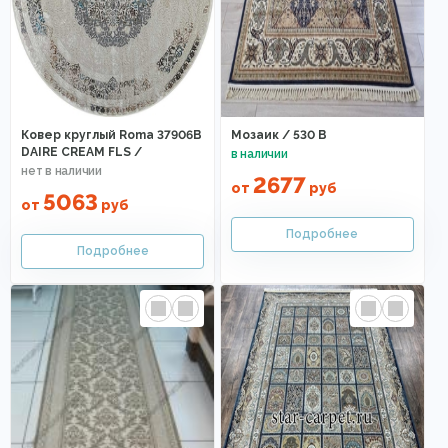
Ковер круглый Roma 37906B
Мозаик / 530 B
DAIRE CREAM FLS /
2677
от
руб
5063
от
руб