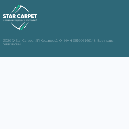
2026 © Star Carpet. ИП Кодиров Д. О., ИНН 361605146148. Все права
защищены.