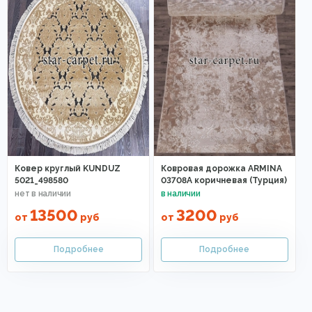
Ковер круглый KUNDUZ
Ковровая дорожка ARMINA
5021_498580
03708A коричневая (Турция)
13500
3200
от
руб
от
руб