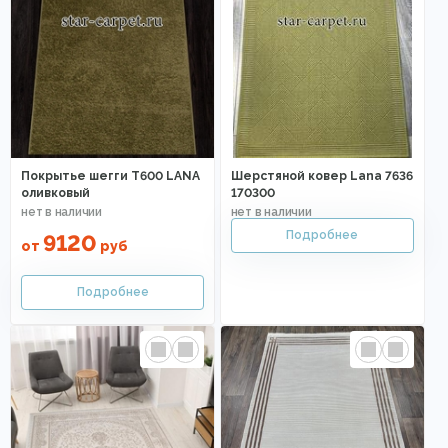
Покрытье шегги T600 LANA
Шерстяной ковер Lana 7636
оливковый
170300
9120
от
руб