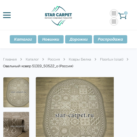
0
Каталог
Новинки
Дорожки
Распродажа
Главная
Каталог
Россия
Ковры Белка
Floorlux (sisal)
Овальный ковер 51319_50522_o (Россия)