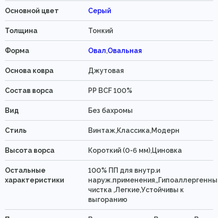
Основной цвет
Серый
Толщина
Тонкий
Форма
Овал
,
Овальная
Основа ковра
Джутовая
Состав ворса
PP BCF 100%
Вид
Без бахромы
Стиль
Винтаж,Классика,Модерн
Высота ворса
Короткий (0-6 мм),Циновка
Остальные
100% ПП для внутр.и
характеристики
наруж.применения,,Гипоаллергенны
чистка ,Легкие,Устойчивы к
выгоранию