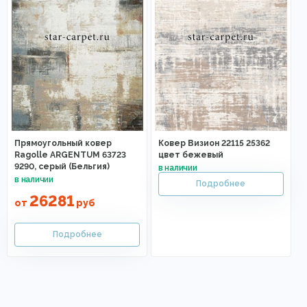
Прямоугольный ковер
Ковер Визион 22115 25362
Ragolle ARGENTUM 63723
цвет бежевый
9290, серый (Бельгия)
26281
от
руб