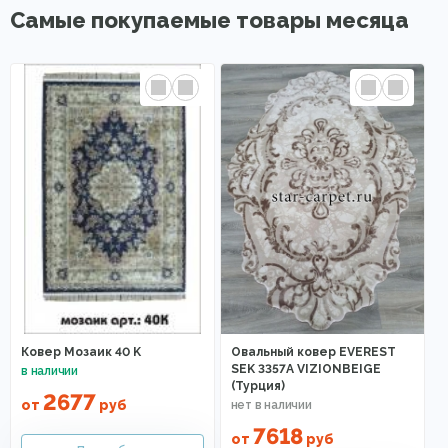
Самые покупаемые товары месяца
Ковер Мозаик 40 K
Овальный ковер EVEREST
SEK 3357A VIZIONBEIGE
(Турция)
2677
от
руб
7618
от
руб