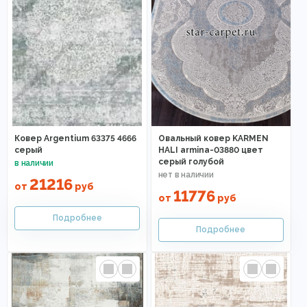
Ковер Argentium 63375 4666
Овальный ковер KARMEN
серый
HALI armina-03880 цвет
серый голубой
21216
от
руб
11776
от
руб