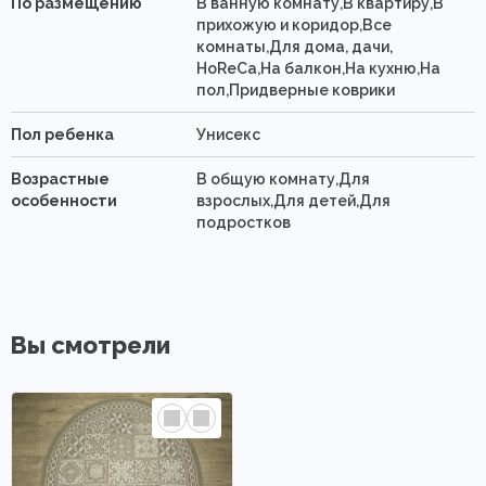
По размещению
В ванную комнату,В квартиру,В
прихожую и коридор,Все
комнаты,Для дома, дачи,
HoReCa,На балкон,На кухню,На
пол,Придверные коврики
Пол ребенка
Унисекс
Возрастные
В общую комнату,Для
особенности
взрослых,Для детей,Для
подростков
Вы смотрели