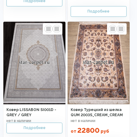
Ковер LISSABON SI001D -
Ковер Турецкий из шелка
GREY / GREY
QUM 2003S_CREAM_CREAM
22800
от
руб