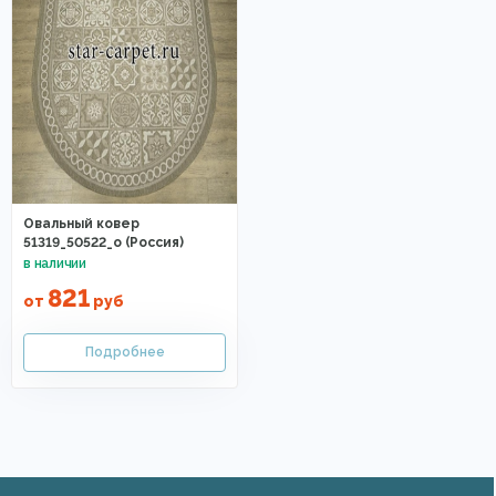
Овальный ковер
51319_50522_o (Россия)
821
от
руб