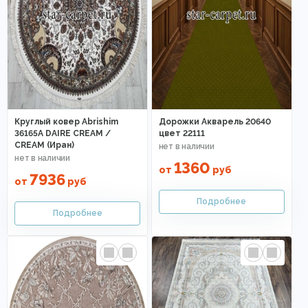
Круглый ковер Abrishim
Дорожки Акварель 20640
36165A DAIRE CREAM /
цвет 22111
CREAM (Иран)
1360
от
руб
7936
от
руб