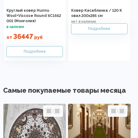
Круглый ковер Hunnu
Ковер Касабланка / 120 K
Wool+Viscose Round 6C1562
овал 200х285 см
001 (Монголия)
36447
от
руб
Самые покупаемые товары месяца