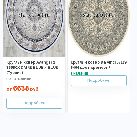
Круглый ковер Avangard
Круглый ковер Da Vinci 57119
36980X DAIRE BLUE / BLUE
6464 цвет кремовый
(Турция)
6638
от
руб