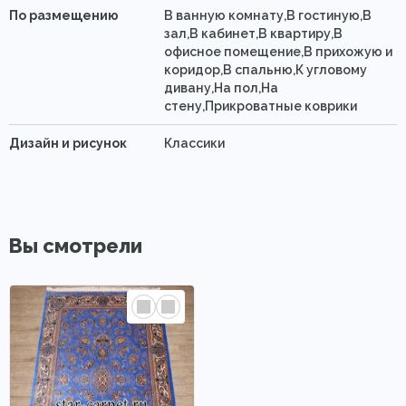
По размещению
В ванную комнату,В гостиную,В
зал,В кабинет,В квартиру,В
офисное помещение,В прихожую и
коридор,В спальню,К угловому
дивану,На пол,На
стену,Прикроватные коврики
Дизайн и рисунок
Классики
Вы смотрели