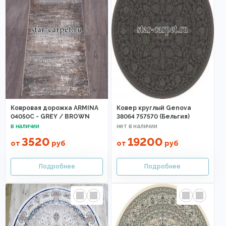
Ковровая дорожка ARMINA
Ковер круглый Genova
04050C - GREY / BROWN
38064 757570 (Бельгия)
3520
19200
от
руб
от
руб