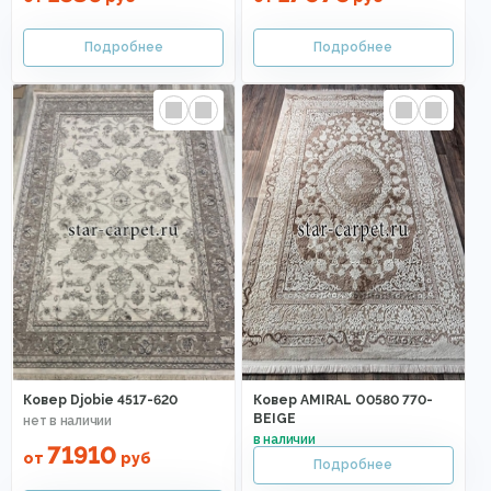
Ковер Djobie 4517-620
Ковер AMIRAL O0580 770-
BEIGE
71910
от
руб