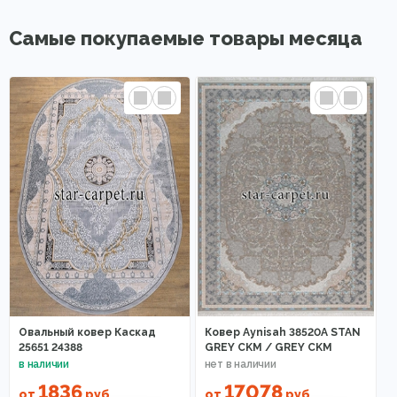
Самые покупаемые товары месяца
Овальный ковер Каскад
Ковер Aynisah 38520A STAN
25651 24388
GREY CKM / GREY CKM
1836
17078
от
руб
от
руб