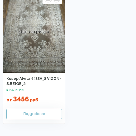
Ковер Alvita 4433A_S.VIZON-
S.BEIGE_2
3456
от
руб