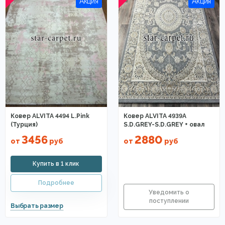
Ковер ALVITA 4494 L.Pink
Ковер ALVITA 4939A
(Турция)
S.D.GREY-S.D.GREY + овал
3456
2880
от
руб
от
руб