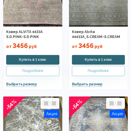
Ковер ALVITA 4433A
Ковер Alvita
S.D.PINK-S.D.PINK
44433A_S.CREAM-S.CREAM
3456
3456
от
руб
от
руб
-54%
-54%