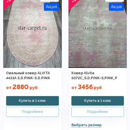
Овальный ковер ALVITA
Ковер Alvita
4433A S.D.PINK-S.D.PINK
5072C_S.D.PINK-S.PINK_P
2880
3456
от
руб
от
руб