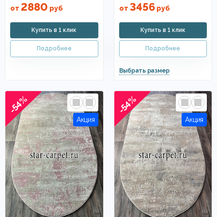
2880
3456
от
руб
от
руб
-54%
-54%