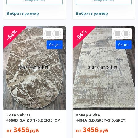
-54%
-54%
Ковер Alvita
Ковер Alvita
4686B_S.VIZON-S.BEIGE_OV
4494A_S.D.GREY-S.D.GREY
3456
3456
от
руб
от
руб