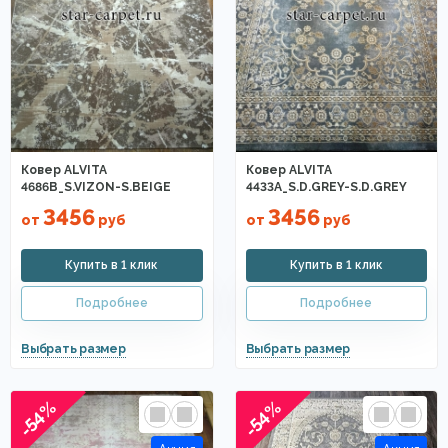
Ковер ALVITA
Ковер ALVITA
4686B_S.VIZON-S.BEIGE
4433A_S.D.GREY-S.D.GREY
3456
3456
от
руб
от
руб
-54%
-54%