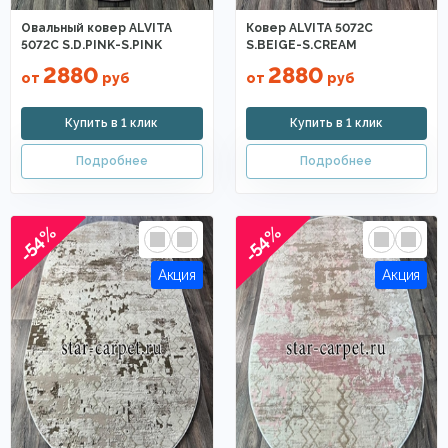
Овальный ковер ALVITA
Ковер ALVITA 5072C
5072C S.D.PINK-S.PINK
S.BEIGE-S.CREAM
2880
2880
от
руб
от
руб
-54%
-54%