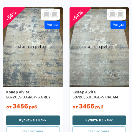
-54%
-54%
Ковер Alvita
Ковер Alvita
5072C_S.D.GREY-S.GREY
5072C_S.BEIGE-S.CREAM
3456
3456
от
руб
от
руб