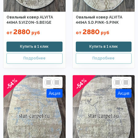
Овальный ковер ALVITA
Овальный ковер ALVITA
4494A S.VIZON-S.BEIGE
4494A S.D.PINK-S.PINK
2880
2880
от
руб
от
руб
-54%
-54%