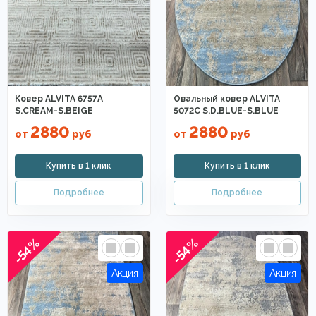
Ковер ALVITA 6757A
Овальный ковер ALVITA
S.CREAM-S.BEIGE
5072C S.D.BLUE-S.BLUE
2880
2880
от
руб
от
руб
-54%
-54%