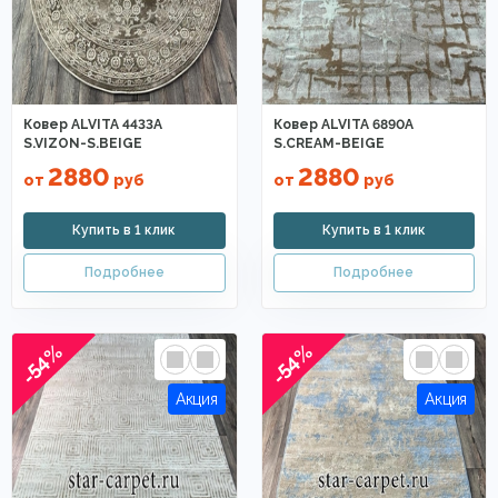
Ковер ALVITA 4433A
Ковер ALVITA 6890A
S.VIZON-S.BEIGE
S.CREAM-BEIGE
2880
2880
от
руб
от
руб
-54%
-54%