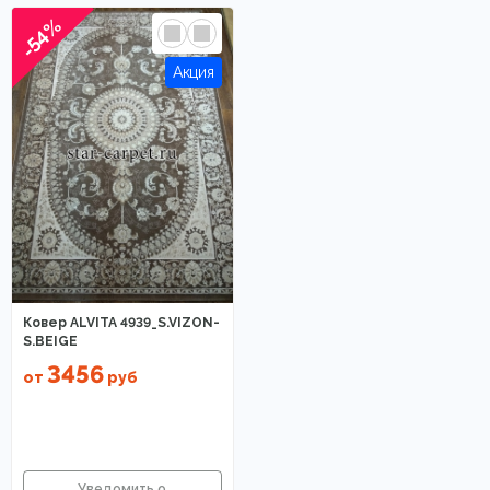
-54%
Ковер ALVITA 4939_S.VIZON-
S.BEIGE
3456
от
руб