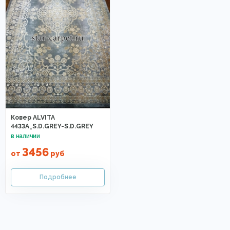
Ковер ALVITA
4433A_S.D.GREY-S.D.GREY
3456
от
руб