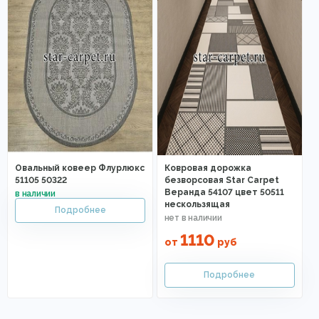
Овальный ковеер Флурлюкс
Ковровая дорожка
51105 50322
безворсовая Star Carpet
Веранда 54107 цвет 50511
нескользящая
1110
от
руб