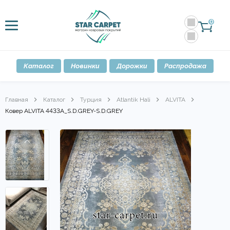
0
Каталог
Новинки
Дорожки
Распродажа
Главная
Каталог
Турция
Atlantik Hali
ALVITA
Ковер ALVITA 4433A_S.D.GREY-S.D.GREY