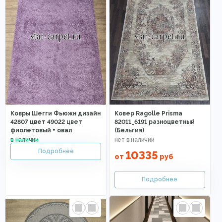
Ковры Шегги Фьюжн дизайн
Ковер Ragolle Prisma
42807 цвет 49022 цвет
82011_6191 разноцветный
фиолетовый + овал
(Бельгия)
10335
от
руб