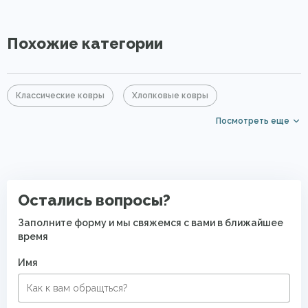
Похожие категории
Классические ковры
Хлопковые ковры
Посмотреть еще
Бежевые ковры
Прямоугольные ковры
Ковры с коротким ворсом
Ковры на кухню
Ковры для квартиры
Современные ковры в спальню
Остались вопросы?
Безворсовые хлопковые ковры
Заполните форму и мы свяжемся с вами в ближайшее
время
Имя