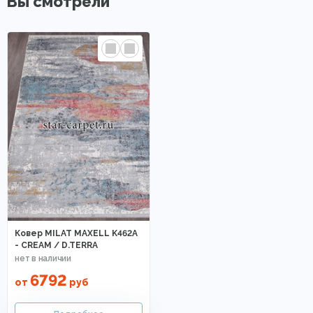
Вы смотрели
Ковер MILAT MAXELL K462A
- CREAM / D.TERRA
6792
от
руб