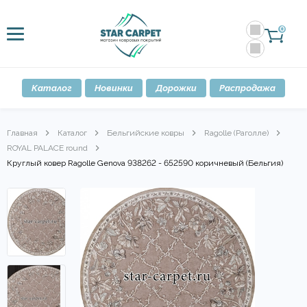
0
Каталог
Новинки
Дорожки
Распродажа
Главная
Каталог
Бельгийские ковры
Ragolle (Раголле)
ROYAL PALACE round
Круглый ковер Ragolle Genova 938262 - 652590 коричневый (Бельгия)