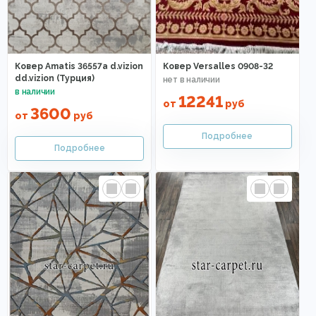
Ковер Amatis 36557a d.vizion
Ковер Versalles 0908-32
dd.vizion (Турция)
12241
от
руб
3600
от
руб