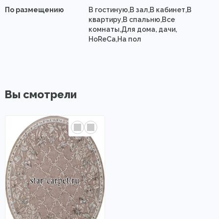
По размещению
В гостиную,В зал,В кабинет,В
квартиру,В спальню,Все
комнаты,Для дома, дачи,
HoReCa,На пол
Вы смотрели