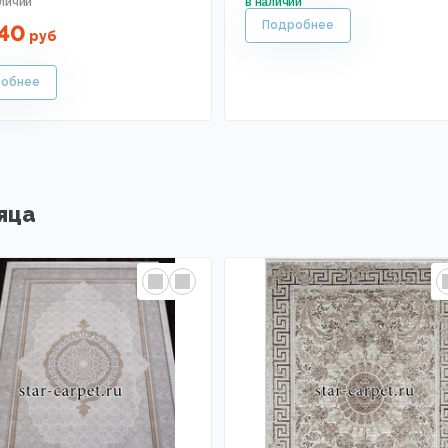
40
руб
яца