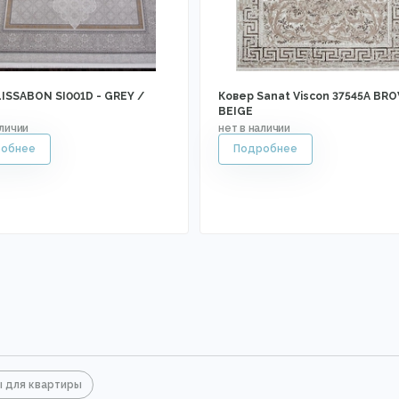
LISSABON SI001D - GREY /
Ковер Sanat Viscon 37545A BR
BEIGE
 для квартиры