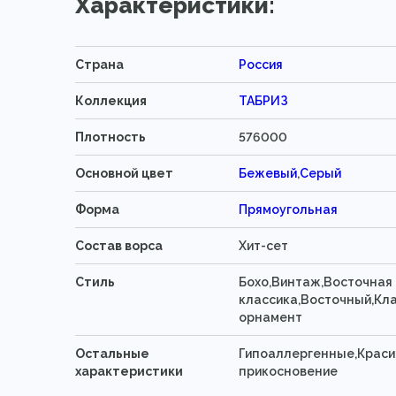
Характеристики:
Страна
Россия
Коллекция
ТАБРИЗ
Плотность
576000
Основной цвет
Бежевый
,
Серый
Форма
Прямоугольная
Состав ворса
Хит-сет
Стиль
Бохо,Винтаж,Восточная
классика,Восточный,Кла
орнамент
Остальные
Гипоаллергенные,Краси
характеристики
прикосновение