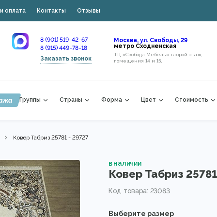
и оплата
Контакты
Отзывы
8 (901) 519-42-67
Москва, ул. Свободы, 29
метро Сходненская
8 (915) 449-78-18
ТЦ «Свобода Мебель» второй этаж,
Заказать звонок
помещения 14 и 15,
ажа
Группы
Страны
Форма
Цвет
Стоимость
Ковер Табриз 25781 - 29727
в наличии
Ковер Табриз 25781
Код товара: 23083
Выберите размер