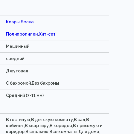
Ковры Белка
Полипропилен
,
Хит-сет
Машинный
средний
Джутовая
C бахромой,Без бахромы
Средний (7-11 мм)
В гостиную,В детскую комнату,В зал,В
кабинет,В квартиру,В коридор,В прихожую и
коридор,В спальню,Все комнаты,Для дома,