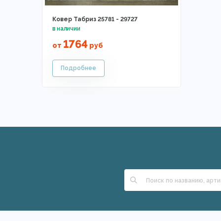
Ковер Табриз 25781 - 29727
1764
от
руб