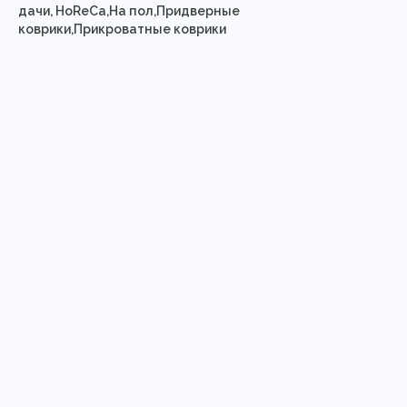
дачи, HoReCa,На пол,Придверные
коврики,Прикроватные коврики