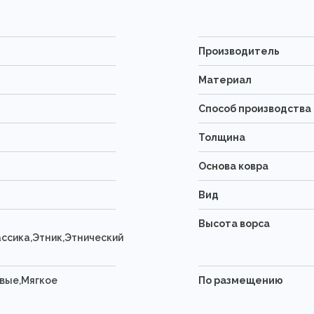
Производитель
Материал
Способ производства
Толщина
Основа ковра
Вид
Высота ворса
ссика,Этник,Этнический
вые,Мягкое
По размещению