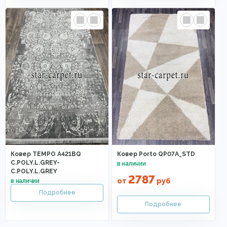
Ковер TEMPO A421BQ
Ковер Porto QP07A_STD
C.POLY.L.GREY-
C.POLY.L.GREY
2787
от
руб