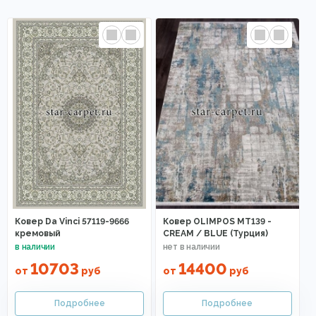
Ковер Da Vinci 57119-9666
Ковер OLIMPOS MT139 -
кремовый
CREAM / BLUE (Турция)
10703
14400
от
руб
от
руб