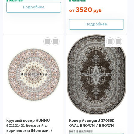
3520
от
руб
Круглый ковер HUNNU
Ковер Avangard 37056D
6C1101-01 бежевый с
OVAL BROWN / BROWN
коричневым (Монголия)