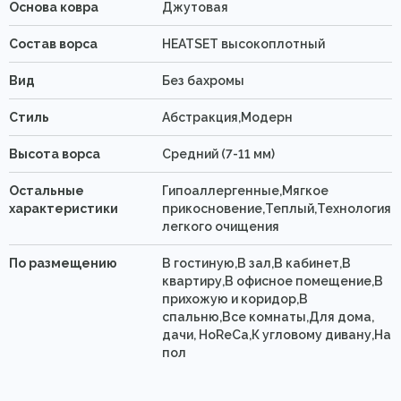
Основа ковра
Джутовая
Состав ворса
HEATSET высокоплотный
Вид
Без бахромы
Стиль
Абстракция,Модерн
Высота ворса
Средний (7-11 мм)
Остальные
Гипоаллергенные,Мягкое
характеристики
прикосновение,Теплый,Технология
легкого очищения
По размещению
В гостиную,В зал,В кабинет,В
квартиру,В офисное помещение,В
прихожую и коридор,В
спальню,Все комнаты,Для дома,
дачи, HoReCa,К угловому дивану,На
пол