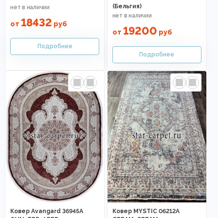
(Бельгия)
18432
от
руб
19200
от
руб
Ковер Avangard 36945A
Ковер MYSTIC 06212A