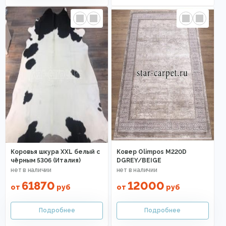
Коровья шкура XXL белый с
Ковер Olimpos M220D
чёрным 5306 (Италия)
DGREY/BEIGE
61870
12000
от
руб
от
руб