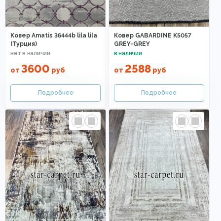
Ковер Amatis 36444b lila lila
Ковер GABARDINE K5057
(Турция)
GREY-GREY
3600
2588
от
руб
от
руб