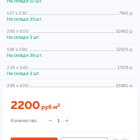
На складе 10 шт.
1.57 x 2.30
7945 р.
На складе 33 шт.
2.95 x 5.00
32450 р.
На складе 3 шт.
1.96 x 2.90
12505 р.
На складе 39 шт.
2.35 x 3.40
17578 р.
На складе 3 шт.
2.95 x 4.00
25960 р.
На складе 4 шт.
2200
0.78 x 1.50
2574 р.
2
руб
м
На складе 40 шт.
Количество:
1