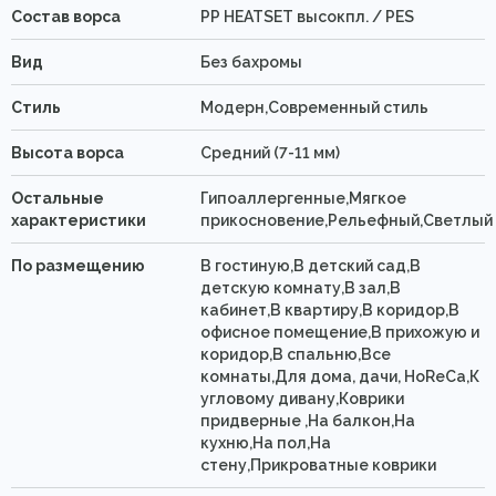
Состав ворса
PP HEATSET высокпл. / PES
Вид
Без бахромы
Стиль
Модерн,Современный стиль
Высота ворса
Средний (7-11 мм)
Остальные
Гипоаллергенные,Мягкое
характеристики
прикосновение,Рельефный,Светлый
По размещению
В гостиную,В детский сад,В
детскую комнату,В зал,В
кабинет,В квартиру,В коридор,В
офисное помещение,В прихожую и
коридор,В спальню,Все
комнаты,Для дома, дачи, HoReCa,К
угловому дивану,Коврики
придверные ,На балкон,На
кухню,На пол,На
стену,Прикроватные коврики