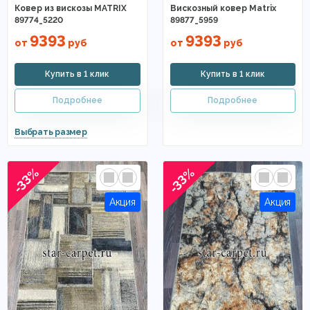
Ковер из вискозы MATRIX
Вискозный ковер Matrix
89774_5220
89877_5959
9393
9393
от
руб
от
руб
-33%
-33%