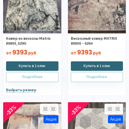
Ковер из вискозы Matrix
Вискозный ковер MATRIX
89893_5290
89905 - 6264
9393
9393
от
руб
от
руб
-33%
-33%