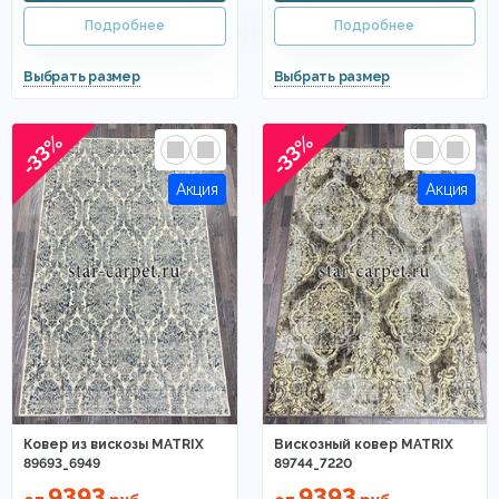
-33%
-33%
Ковер из вискозы MATRIX
Вискозный ковер MATRIX
89693_6949
89744_7220
9393
9393