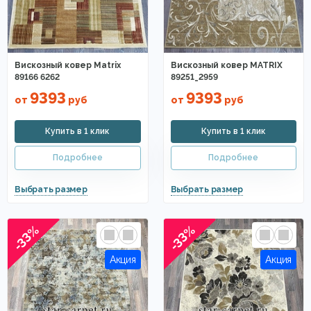
Вискозный ковер Matrix
Вискозный ковер MATRIX
89166 6262
89251_2959
9393
9393
от
руб
от
руб
-33%
-33%