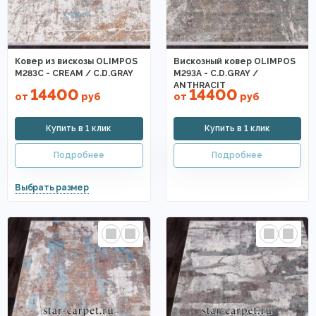
Ковер из вискозы OLIMPOS
Вискозный ковер OLIMPOS
M283C - CREAM / C.D.GRAY
M293A - C.D.GRAY /
ANTHRACIT
14400
14400
от
руб
от
руб