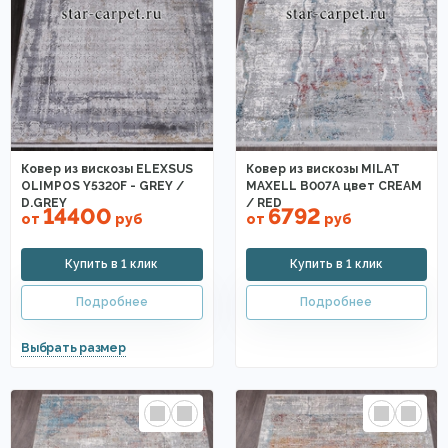
Ковер из вискозы ELEXSUS
Ковер из вискозы MILAT
OLIMPOS Y5320F - GREY /
MAXELL B007A цвет CREAM
D.GREY
/ RED
14400
6792
от
руб
от
руб