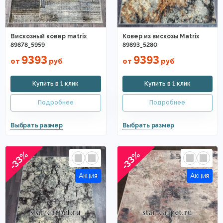
Вискозный ковер matrix
Ковер из вискозы Matrix
89878_5959
89893_5280
9393
9393
от
руб
от
руб
-33%
-33%