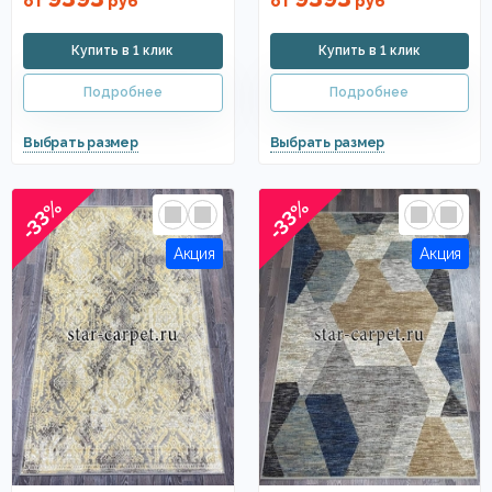
от
руб
от
руб
-33%
-33%