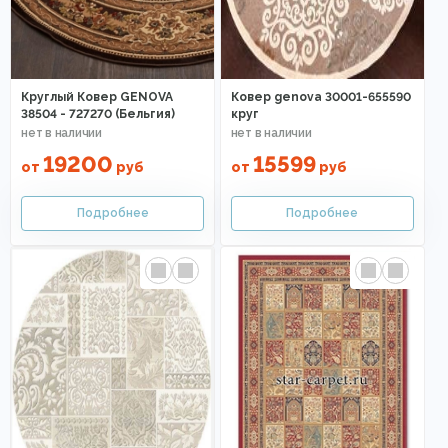
Круглый Ковер GENOVA
Ковер genova 30001-655590
38504 - 727270 (Бельгия)
круг
19200
15599
от
руб
от
руб