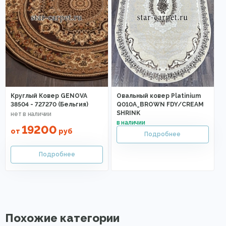
Круглый Ковер GENOVA
Овальный ковер Platinium
38504 - 727270 (Бельгия)
Q010A_BROWN FDY/CREAM
SHRINK
19200
от
руб
Похожие категории