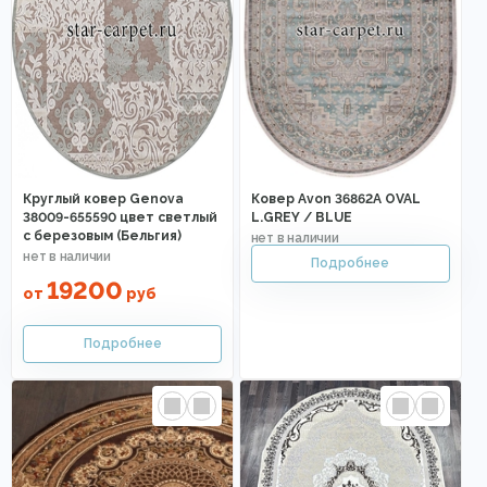
Круглый ковер Genova
Ковер Avon 36862A OVAL
38009-655590 цвет светлый
L.GREY / BLUE
с березовым (Бельгия)
19200
от
руб