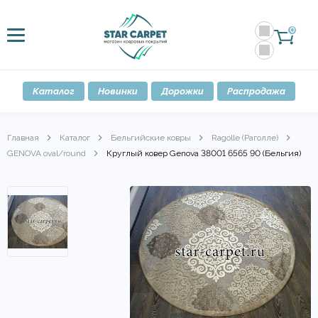
0
Каталог
Новинки
Дорожки
Распродажа
Главная
Каталог
Бельгийские ковры
Ragolle (Раголле)
GENOVA oval/round
Круглый ковер Genova 38001 6565 90 (Бельгия)