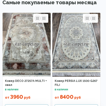
Самые покупаемые товары месяца
Ковер DECO 27257A MULTI +
Ковер PERSIA LUX 1500 G267
овал
FILI
3960
8400
от
руб
от
руб