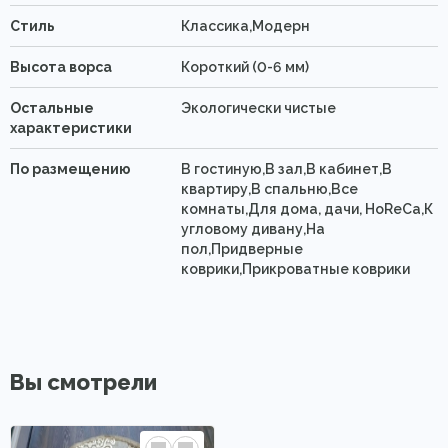
Стиль
Классика,Модерн
Высота ворса
Короткий (0-6 мм)
Остальные
Экологически чистые
характеристики
По размещению
В гостиную,В зал,В кабинет,В
квартиру,В спальню,Все
комнаты,Для дома, дачи, HoReCa,К
угловому дивану,На
пол,Придверные
коврики,Прикроватные коврики
Вы смотрели