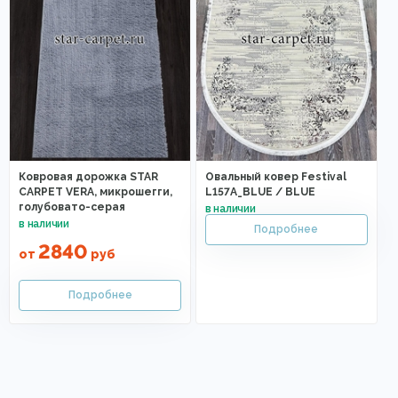
Ковровая дорожка STAR
Овальный ковер Festival
CARPET VERA, микрошегги,
L157A_BLUE / BLUE
голубовато-серая
2840
от
руб