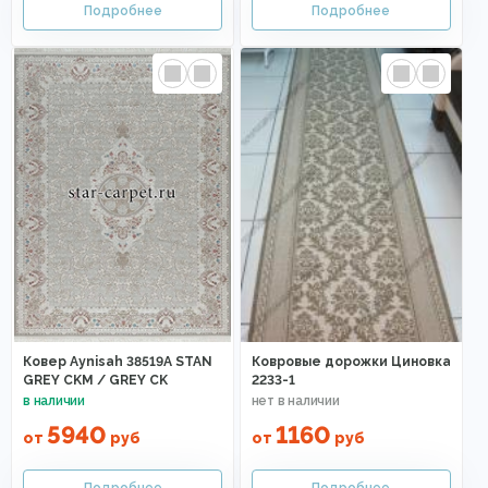
Ковер Aynisah 38519A STAN
Ковровые дорожки Циновка
GREY CKM / GREY CK
2233-1
5940
1160
от
руб
от
руб