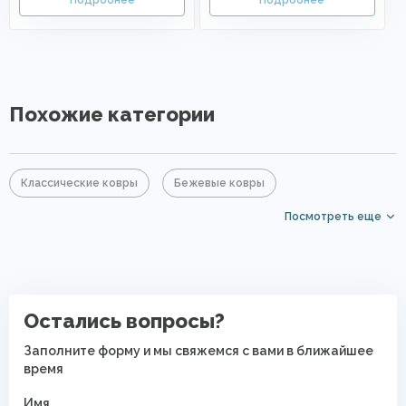
Похожие категории
Классические ковры
Бежевые ковры
Посмотреть еще
Ковровые дорожки
Недорогие ковры
Ковры в прихожую
Ковры с коротким ворсом
Подложка под ковры
Ковровые дорожки для гостиниц
Остались вопросы?
Ковровые дорожки для дома
Заполните форму и мы свяжемся с вами в ближайшее
время
Ковровые дорожки шириной 1 метр
Имя