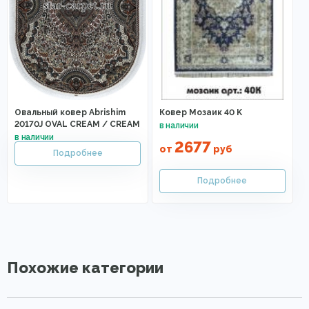
Овальный ковер Abrishim
Ковер Мозаик 40 K
20170J OVAL CREAM / CREAM
2677
от
руб
Похожие категории