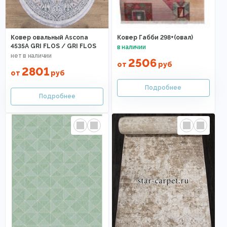
Ковер овальный Ascona
Ковер Габби 298+(овал)
4535A GRI FLOS / GRI FLOS
2506
от
руб
2801
от
руб