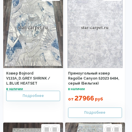
Ковер Bojnord
Прямоугольный ковер
V133A_D.GREY SHRINK /
Ragolle Canyon 52023 6484,
L.BLUE HEATSET
серый (Бельгия)
27966
от
руб