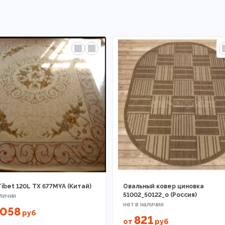
ibet 120L TX 677MYA (Китай)
Овальный ковер циновка
51002_50122_o (Россия)
7058
руб
821
от
руб