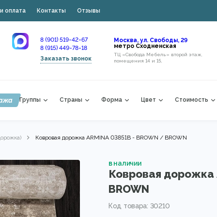
и оплата
Контакты
Отзывы
8 (901) 519-42-67
Москва, ул. Свободы, 29
метро Сходненская
8 (915) 449-78-18
ТЦ «Свобода Мебель» второй этаж,
Заказать звонок
помещения 14 и 15,
ажа
Группы
Страны
Форма
Цвет
Стоимость
Дорожка)
Ковровая дорожка ARMINA 03851B - BROWN / BROWN
в наличии
Ковровая дорожка 
BROWN
Код товара: 30210