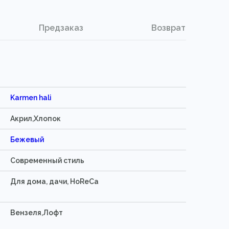
Предзаказ
Возврат
Karmen hali
Акрил,Хлопок
Бежевый
Современный стиль
Для дома, дачи, HoReCa
Вензеля,Лофт