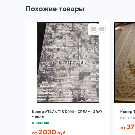
Похожие товары
Ковер ATLANTIS D999 - CREAM-GRAY
Ковер T
+ овал
3
от
2030
от
руб