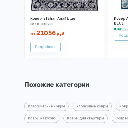
Ковер Isfahan Anafi blue
Ковер 
BLUE
21056
от
руб
Похожие категории
Классические ковры
Хлопковые ковры
Ковр
Ковры на кухню
Ковры для квартиры
Соврем