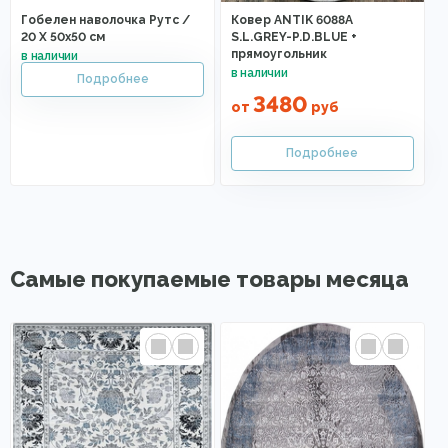
Гобелен наволочка Рутс /
Ковер ANTIK 6088A
20 X 50х50 см
S.L.GREY-P.D.BLUE +
прямоугольник
3480
от
руб
Самые покупаемые товары месяца