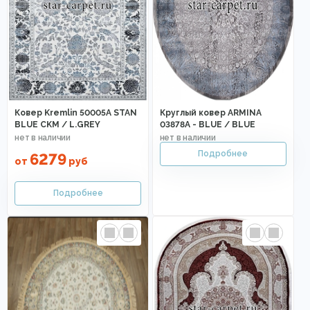
Ковер Kremlin 50005A STAN
Круглый ковер ARMINA
BLUE CKM / L.GREY
03878A - BLUE / BLUE
6279
от
руб