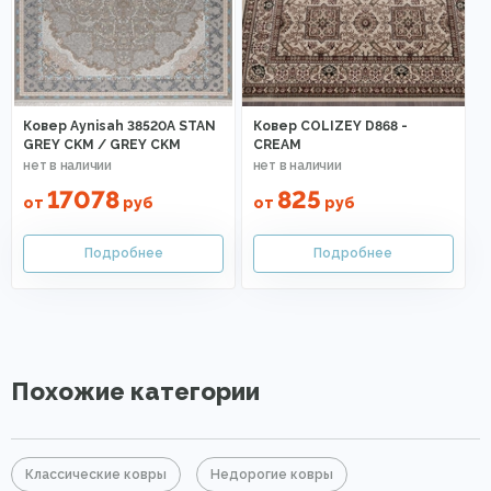
Ковер Aynisah 38520A STAN
Ковер COLIZEY D868 -
GREY CKM / GREY CKM
CREAM
17078
825
от
руб
от
руб
Похожие категории
Классические ковры
Недорогие ковры