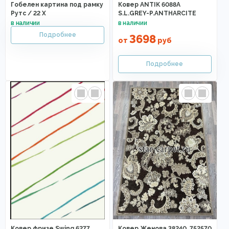
Гобелен картина под рамку
Ковер ANTIK 6088A
Рутс / 22 X
S.L.GREY-P.ANTHARCITE
3698
от
руб
Ковер фризе Swing 6277
Ковер Женова 38240_752570