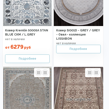
Ковер Kremlin 50005A STAN
Ковер SI001D - GREY / GREY
BLUE CKM / L.GREY
- Овал - коллекция
LISSABON
6279
от
руб