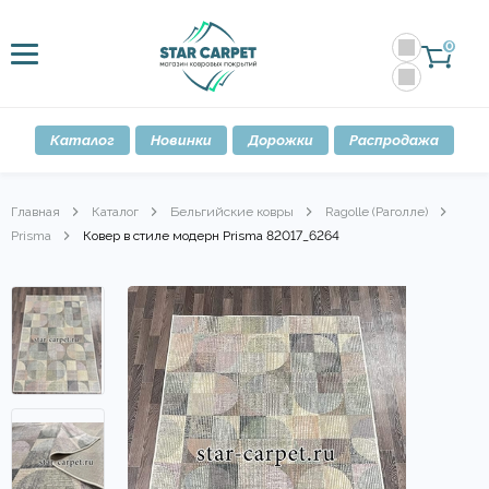
0
Каталог
Новинки
Дорожки
Распродажа
Главная
Каталог
Бельгийские ковры
Ragolle (Раголле)
Prisma
Ковер в стиле модерн Prisma 82017_6264