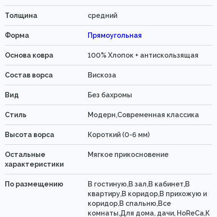
Толщина
средний
Форма
Прямоугольная
Основа ковра
100% Хлопок + антискользящая
Состав ворса
Вискоза
Вид
Без бахромы
Стиль
Модерн,Современная классика
Высота ворса
Короткий (0-6 мм)
Остальные
Мягкое прикосновение
характеристики
По размещению
В гостиную,В зал,В кабинет,В
квартиру,В коридор,В прихожую и
коридор,В спальню,Все
комнаты,Для дома, дачи, HoReCa,К