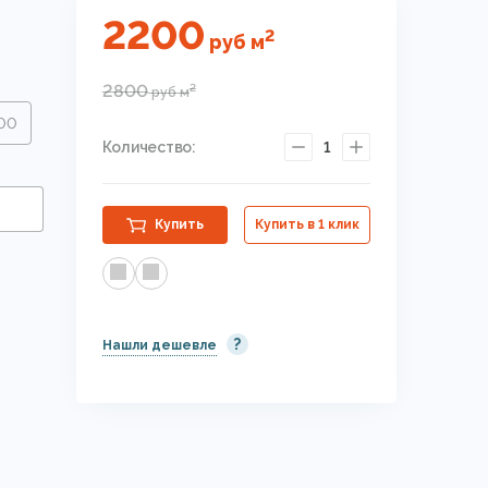
2200
2
руб
м
2800
2
руб
м
.00
Количество:
1
Купить
Купить в 1 клик
?
Нашли дешевле