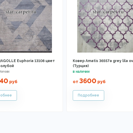
RAGOLLE Euphoria 13108 цвет
Ковер Amatis 36557a grey lila o
голубой
(Турция)
840
3600
руб
от
руб