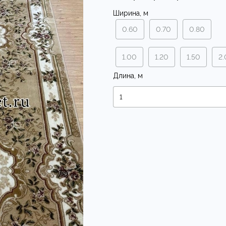
Ширина, м
0.60
0.70
0.80
1.00
1.20
1.50
2
Длина, м