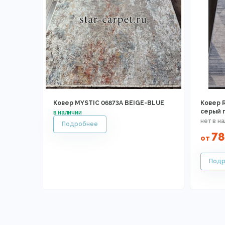
Ковер MYSTIC 06873A BEIGE-BLUE
Ковер 
серый 
7
от