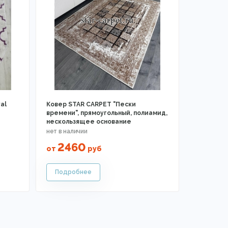
val
Ковер STAR CARPET "Пески
времени", прямоугольный, полиамид,
нескользящее основание
2460
от
руб