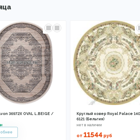
яца
von 36972X OVAL L.BEIGE /
Круглый ковер Royal Palace 14
6121 (Бельгия)
11544
от
руб