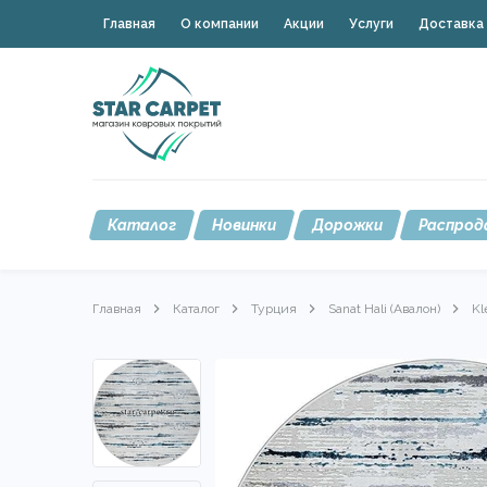
Главная
О компании
Акции
Услуги
Доставка 
Каталог
Новинки
Дорожки
Распрод
Главная
Каталог
Турция
Sanat Hali (Авалон)
Kl