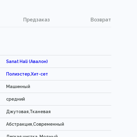
Предзаказ
Возврат
Sanat Hali (Авалон)
Полиэстер
,
Хит-сет
Машинный
средний
Джутовая,Тканевая
Абстракция,Современный
Легкая чистка ,Модный