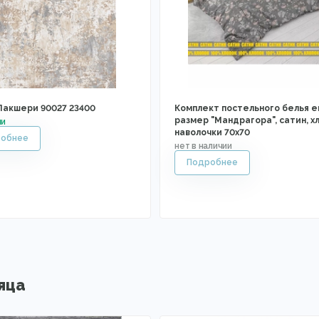
Лакшери 90027 23400
Комплект постельного белья е
размер "Мандрагора", сатин, х
наволочки 70х70
яца