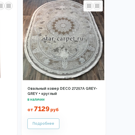
Овальный ковер DECO 27257A GREY-
GREY + круглый
7129
от
руб