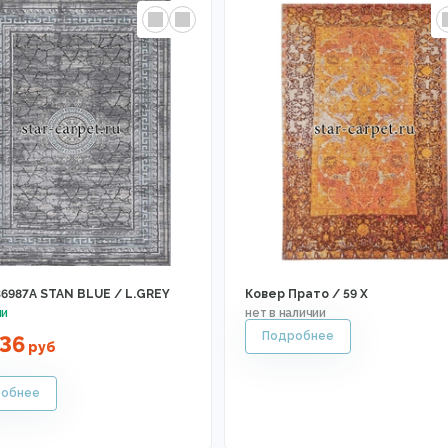
36987A STAN BLUE / L.GREY
Ковер Прато / 59 X
36
руб