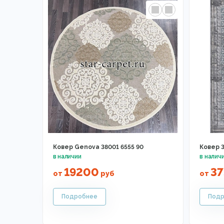
Ковер Genova 38001 6555 90
Ковер 
19200
37
от
руб
от