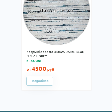
Ковры Kleopatra 38462A DAIRE BLUE
FLS / L.GREY
4500
от
руб