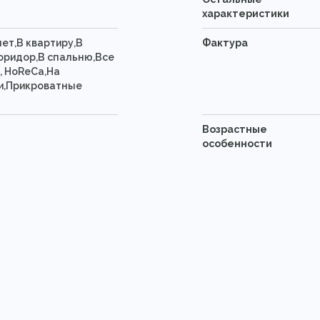
характеристики
нет,В квартиру,В
Фактура
оридор,В спальню,Все
, HoReCa,На
и,Прикроватные
Возрастные
особенности