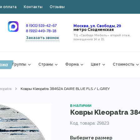
и оплата
Контакты
Отзывы
8 (901) 519-42-67
Москва, ул. Свободы, 29
метро Сходненская
8 (915) 449-78-18
ТЦ «Свобода Мебель» второй этаж,
Заказать звонок
помещения 14 и 15,
ажа
Группы
Страны
Форма
Цвет
Стоимость
eopatra
Ковры Kleopatra 38462A DAIRE BLUE FLS / L.GREY
в наличии
Ковры Kleopatra 38
Код товара: 29823
Выберите размер