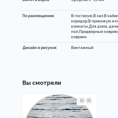
По размещению
В гостиную,В зал,В каби
коридор,В прихожую и к
комнаты,Для дома, дачи
пол,Придверные коврик
коврики
Дизайн и рисунок
Винтажный
Вы смотрели