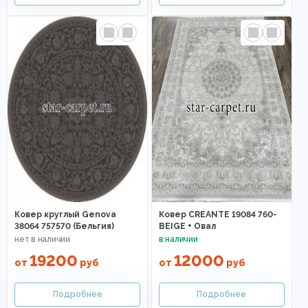
Ковер круглый Genova
Ковер CREANTE 19084 760-
38064 757570 (Бельгия)
BEIGE + Овал
19200
12000
от
руб
от
руб