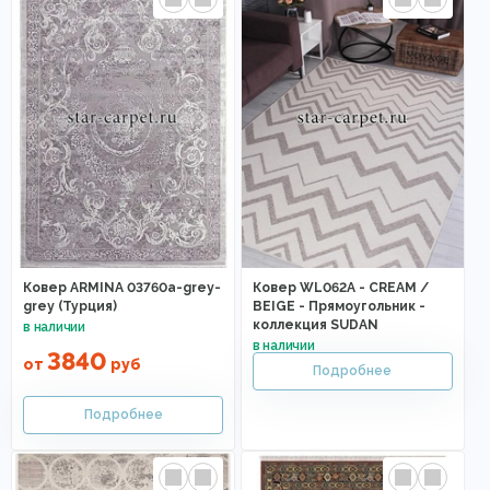
Ковер ARMINA 03760a-grey-
Ковер WL062A - CREAM /
grey (Турция)
BEIGE - Прямоугольник -
коллекция SUDAN
3840
от
руб