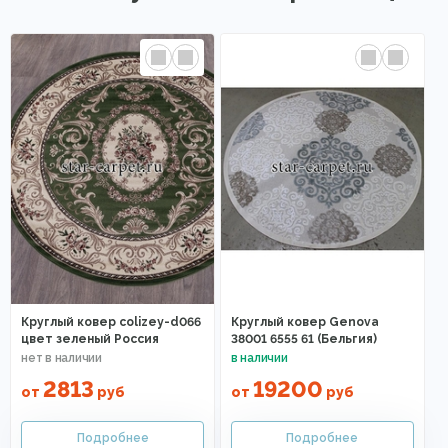
Круглый ковер colizey-d066
Круглый ковер Genova
цвет зеленый Россия
38001 6555 61 (Бельгия)
2813
19200
от
руб
от
руб