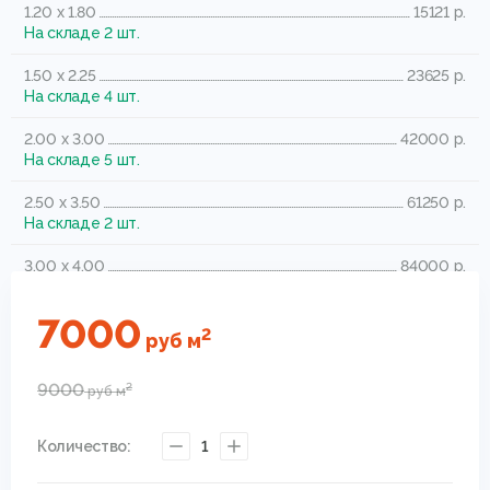
1.20 x 1.80
15121 р.
На складе 2 шт.
1.50 x 2.25
23625 р.
На складе 4 шт.
2.00 x 3.00
42000 р.
На складе 5 шт.
2.50 x 3.50
61250 р.
На складе 2 шт.
3.00 x 4.00
84000 р.
На складе 3 шт.
7000
3.00 x 5.00
105000 р.
2
руб
м
На складе 1 шт.
9000
2
руб
м
Количество:
1